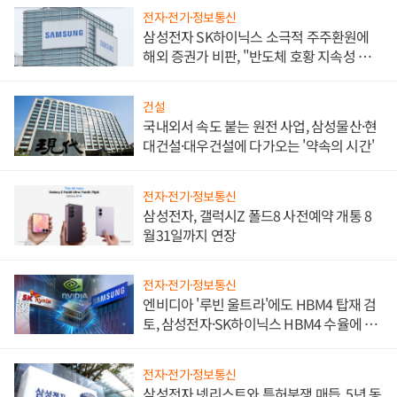
전자·전기·정보통신
삼성전자 SK하이닉스 소극적 주주환원에
해외 증권가 비판, "반도체 호황 지속성 의
문"
건설
국내외서 속도 붙는 원전 사업, 삼성물산·현
대건설·대우건설에 다가오는 '약속의 시간'
전자·전기·정보통신
삼성전자, 갤럭시Z 폴드8 사전예약 개통 8
월31일까지 연장
전자·전기·정보통신
엔비디아 '루빈 울트라'에도 HBM4 탑재 검
토, 삼성전자·SK하이닉스 HBM4 수율에 주
도권 갈린다
전자·전기·정보통신
삼성전자 넷리스트와 특허분쟁 매듭, 5년 동