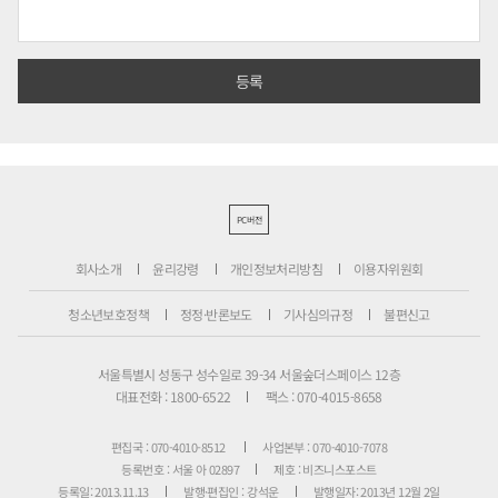
PC버전
회사소개
윤리강령
개인정보처리방침
이용자위원회
청소년보호정책
정정·반론보도
기사심의규정
불편신고
서울특별시 성동구 성수일로 39-34 서울숲더스페이스 12층
대표전화 : 1800-6522
팩스 : 070-4015-8658
편집국 : 070-4010-8512
사업본부 : 070-4010-7078
등록번호 : 서울 아 02897
제호 : 비즈니스포스트
등록일: 2013.11.13
발행·편집인 : 강석운
발행일자: 2013년 12월 2일