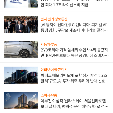
안 최대 1.3조 라이선스비 지급
전자·전기·정보통신
[AI 뭉쳐야 산다⑧] LG·엔비디아 '피지컬 AI'
동맹 강화, 구광모 제조·데이터·기술 결집
해 종합 로보틱스 기업으로
자동차·부품
BYD코리아 가격 앞세워 수입차 4위 올랐지
만, BMW·벤츠보다 높은 공임비에 소비자
불만 폭발
인터넷·게임·콘텐츠
빅테크 메모리반도체 포함 장기계약 '2.7조
달러' 규모, AI 투자 위축 우려와 반대 신호
소비자·유통
이부진 야심작 '신라스테이' 서울신라호텔
보다 잘 나가, 평택·주문진·해남·건대로 성
장판 더 넓힌다