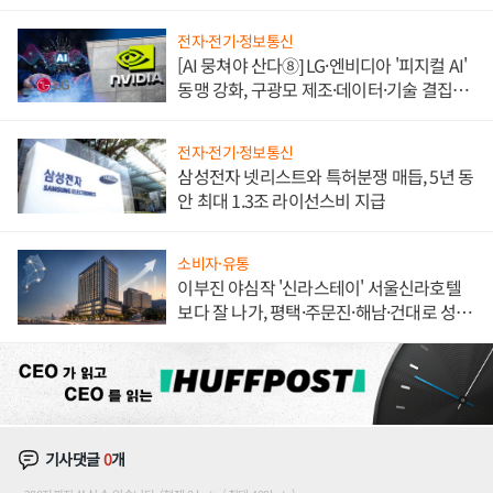
도권 갈린다
전자·전기·정보통신
[AI 뭉쳐야 산다⑧] LG·엔비디아 '피지컬 AI'
동맹 강화, 구광모 제조·데이터·기술 결집
해 종합 로보틱스 기업으로
전자·전기·정보통신
삼성전자 넷리스트와 특허분쟁 매듭, 5년 동
안 최대 1.3조 라이선스비 지급
소비자·유통
이부진 야심작 '신라스테이' 서울신라호텔
보다 잘 나가, 평택·주문진·해남·건대로 성
장판 더 넓힌다
기사댓글
0
개