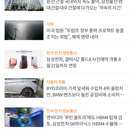
원전 건설 국내외서 속도 붙어, 삼성물산·현
대건설·대우건설에 다가오는 '약속의 시간'
사회
미국 법원 "트럼프 정부 풍력 프로젝트 동결
조치는 위법", 해제 명령 내려
전자·전기·정보통신
삼성전자, 갤럭시Z 폴드8 사전예약 개통 8
월31일까지 연장
자동차·부품
BYD코리아 가격 앞세워 수입차 4위 올랐지
만, BMW·벤츠보다 높은 공임비에 소비자
불만 폭발
전자·전기·정보통신
엔비디아 '루빈 울트라'에도 HBM4 탑재 검
토, 삼성전자·SK하이닉스 HBM4 수율에 주