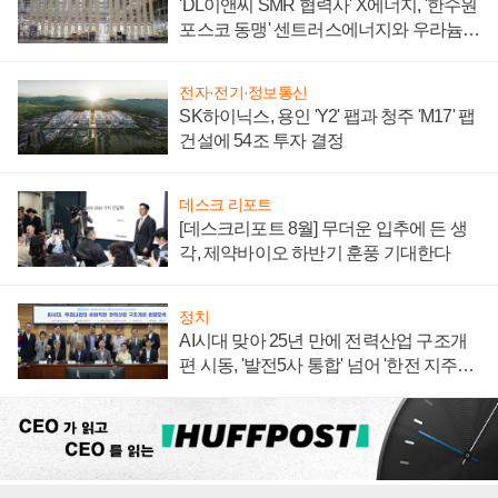
'DL이앤씨 SMR 협력사' X에너지, '한수원
포스코 동맹' 센트러스에너지와 우라늄
계약 체결
전자·전기·정보통신
SK하이닉스, 용인 'Y2' 팹과 청주 'M17' 팹
건설에 54조 투자 결정
데스크 리포트
[데스크리포트 8월] 무더운 입추에 든 생
각, 제약바이오 하반기 훈풍 기대한다
정치
AI시대 맞아 25년 만에 전력산업 구조개
편 시동, '발전5사 통합' 넘어 '한전 지주사'
재편론도