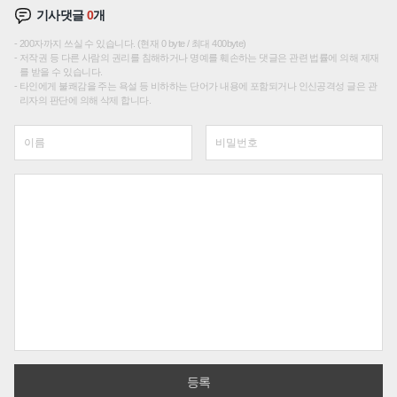
기사댓글
0
개
200자까지 쓰실 수 있습니다. (현재 0 byte / 최대 400byte)
저작권 등 다른 사람의 권리를 침해하거나 명예를 훼손하는 댓글은 관련 법률에 의해 제재
를 받을 수 있습니다.
타인에게 불쾌감을 주는 욕설 등 비하하는 단어가 내용에 포함되거나 인신공격성 글은 관
리자의 판단에 의해 삭제 합니다.