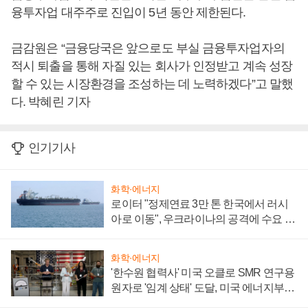
융투자업 대주주로 진입이 5년 동안 제한된다.
금감원은 “금융당국은 앞으로도 부실 금융투자업자의
적시 퇴출을 통해 자질 있는 회사가 인정받고 계속 성장
할 수 있는 시장환경을 조성하는 데 노력하겠다”고 말했
다. 박혜린 기자
인기기사
화학·에너지
로이터 "정제연료 3만 톤 한국에서 러시
아로 이동", 우크라이나의 공격에 수요 늘
어
화학·에너지
'한수원 협력사' 미국 오클로 SMR 연구용
원자로 '임계 상태' 도달, 미국 에너지부
"중요한 이정표"