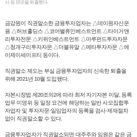
사 등 10곳을 퇴출했다.
금감원이 직권말소한 금융투자업자는 △데이원자산운
용 △허브홀딩스 △코어밸류인베스트먼트 △타이거앤
리투자전문 △키위인베스트먼트 △마루펀드투자자문
△청개구리투자자문 △더블유알 △메타투자자문 △에
이제이세이프티 등이다.
직권말소 제도는 부실 금융투자업자의 신속한 퇴출을
위해 2021년 10월 도입됐다.
자본시장법 제20조의2에 따라 최저 자기자본 미달, 등록
업무 미영위 등 일정 요건에 해당하는 일반 사모집합투
자업자 및 투자자문·일임업자의 등록을 검사·제재절차
없이 직권말소할 수 있다.
금융투자업자가 직권말소되면 대주주와 임원은 같은 금