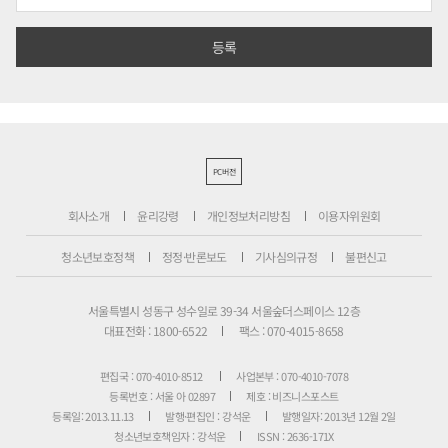
PC버전
회사소개
윤리강령
개인정보처리방침
이용자위원회
청소년보호정책
정정·반론보도
기사심의규정
불편신고
서울특별시 성동구 성수일로 39-34 서울숲더스페이스 12층
대표전화 : 1800-6522
팩스 : 070-4015-8658
편집국 : 070-4010-8512
사업본부 : 070-4010-7078
등록번호 : 서울 아 02897
제호 : 비즈니스포스트
등록일: 2013.11.13
발행·편집인 : 강석운
발행일자: 2013년 12월 2일
청소년보호책임자 : 강석운
ISSN : 2636-171X