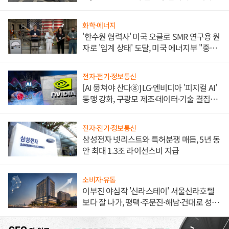
불만 폭발
화학·에너지
'한수원 협력사' 미국 오클로 SMR 연구용 원
자로 '임계 상태' 도달, 미국 에너지부 "중요
한 이정표"
전자·전기·정보통신
[AI 뭉쳐야 산다⑧] LG·엔비디아 '피지컬 AI'
동맹 강화, 구광모 제조·데이터·기술 결집
해 종합 로보틱스 기업으로
전자·전기·정보통신
삼성전자 넷리스트와 특허분쟁 매듭, 5년 동
안 최대 1.3조 라이선스비 지급
소비자·유통
이부진 야심작 '신라스테이' 서울신라호텔
보다 잘 나가, 평택·주문진·해남·건대로 성
장판 더 넓힌다