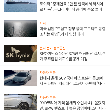
로이터 "정제연료 3만 톤 한국에서 러시아
로 이동", 우크라이나의 공격에 수요 늘어
사회
미국 법원 "트럼프 정부 풍력 프로젝트 동결
조치는 위법", 해제 명령 내려
전자·전기·정보통신
SK하이닉스 1주당 375원 현금배당 실시, 추
가 주주환원 계획 9월 공개 예정
자동차·부품
현대차 올해 SUV 국내 베스트셀러 톱10에
서 싼타페만 자리매김, 그랜저·아반떼 '세단
쌍끌이'로 내수 방어
자동차·부품
BYD코리아 가격 앞세워 수입차 4위 올랐지
만, BMW·벤츠보다 높은 공임비에 소비자