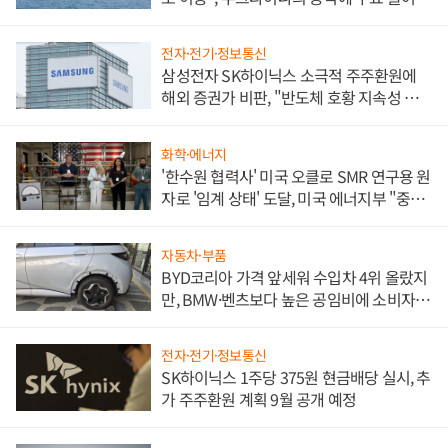
전자·전기·정보통신
삼성전자 SK하이닉스 소극적 주주환원에
해외 증권가 비판, "반도체 호황 지속성 의
문"
화학·에너지
'한수원 협력사' 미국 오클로 SMR 연구용 원
자로 '임계 상태' 도달, 미국 에너지부 "중요
한 이정표"
자동차·부품
BYD코리아 가격 앞세워 수입차 4위 올랐지
만, BMW·벤츠보다 높은 공임비에 소비자
불만 폭발
전자·전기·정보통신
SK하이닉스 1주당 375원 현금배당 실시, 추
가 주주환원 계획 9월 공개 예정