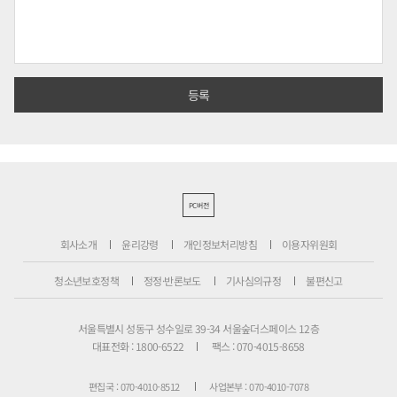
PC버전
회사소개
윤리강령
개인정보처리방침
이용자위원회
청소년보호정책
정정·반론보도
기사심의규정
불편신고
서울특별시 성동구 성수일로 39-34 서울숲더스페이스 12층
대표전화 : 1800-6522
팩스 : 070-4015-8658
편집국 : 070-4010-8512
사업본부 : 070-4010-7078