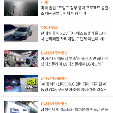
사회
미국 법원 "트럼프 정부 풍력 프로젝트 동결
조치는 위법", 해제 명령 내려
자동차·부품
현대차 올해 SUV 국내 베스트셀러 톱10에
서 싼타페만 자리매김, 그랜저·아반떼 '세단
쌍끌이'로 내수 방어
전자·전기·정보통신
아이폰18 '메모리 부족'에 출시 지연되나, 삼
성디스플레이 LG디스플레이 LG이노텍 '탈
애플' 수익 다각화 속도
전자·전기·정보통신
[AI 뭉쳐야 산다⑧] LG·엔비디아 '피지컬 AI'
동맹 강화, 구광모 제조·데이터·기술 결집
해 종합 로보틱스 기업으로
전자·전기·정보통신
삼성전자 넷리스트와 특허분쟁 매듭, 5년 동