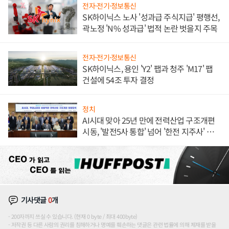
전자·전기·정보통신
SK하이닉스 노사 '성과급 주식지급' 평행선,
곽노정 'N% 성과급' 법적 논란 벗을지 주목
전자·전기·정보통신
SK하이닉스, 용인 'Y2' 팹과 청주 'M17' 팹
건설에 54조 투자 결정
정치
AI시대 맞아 25년 만에 전력산업 구조개편
시동, '발전5사 통합' 넘어 '한전 지주사' 재편
론도
기사댓글
0
개
200자까지 쓰실 수 있습니다. (현재 0 byte / 최대 400byte)
저작권 등 다른 사람의 권리를 침해하거나 명예를 훼손하는 댓글은 관련 법률에 의해 제재를 받을