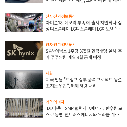
서 싼타페만 자리매김, 그랜저·아반떼 '세단
쌍끌이'로 내수 방어
전자·전기·정보통신
아이폰18 '메모리 부족'에 출시 지연되나, 삼
성디스플레이 LG디스플레이 LG이노텍 '탈
애플' 수익 다각화 속도
전자·전기·정보통신
SK하이닉스 1주당 375원 현금배당 실시, 추
가 주주환원 계획 9월 공개 예정
사회
미국 법원 "트럼프 정부 풍력 프로젝트 동결
조치는 위법", 해제 명령 내려
화학·에너지
'DL이앤씨 SMR 협력사' X에너지, '한수원 포
스코 동맹' 센트러스에너지와 우라늄 계약
체결