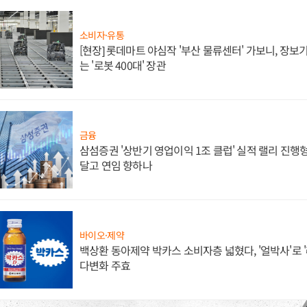
소비자·유통
[현장] 롯데마트 야심작 '부산 물류센터' 가보니, 장보
는 '로봇 400대' 장관
금융
삼섬증권 '상반기 영업이익 1조 클럽' 실적 랠리 진행형
달고 연임 향하나
바이오·제약
백상환 동아제약 박카스 소비자층 넓혔다, '얼박사'로 
다변화 주효