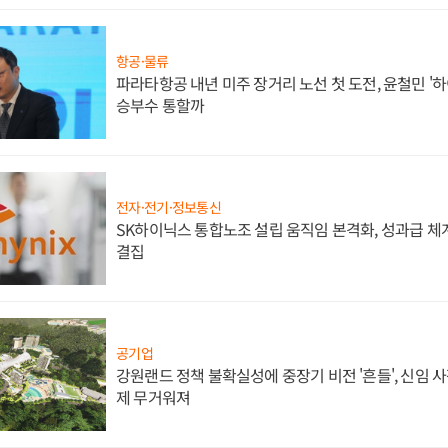
항공·물류
파라타항공 내년 미주 장거리 노선 첫 도전, 윤철민 '
승부수 통할까
전자·전기·정보통신
SK하이닉스 통합노조 설립 움직임 본격화, 성과급 체계
결집
공기업
강원랜드 정책 불확실성에 중장기 비전 '흔들', 신임 
제 무거워져