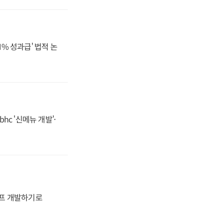
N% 성과급' 법적 논
hc '신메뉴 개발'·
프 개발하기로