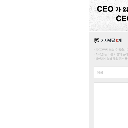
기사댓글
0
개
200자까지 쓰실 수 있습니다. (
저작권 등 다른 사람의 권리
타인에게 불쾌감을 주는 욕설