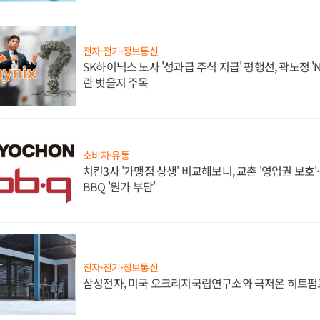
전자·전기·정보통신
SK하이닉스 노사 '성과급 주식 지급' 평행선, 곽노정 '
란 벗을지 주목
소비자·유통
치킨3사 '가맹점 상생' 비교해보니, 교촌 '영업권 보호'·b
BBQ '원가 부담'
전자·전기·정보통신
삼성전자, 미국 오크리지국립연구소와 극저온 히트펌