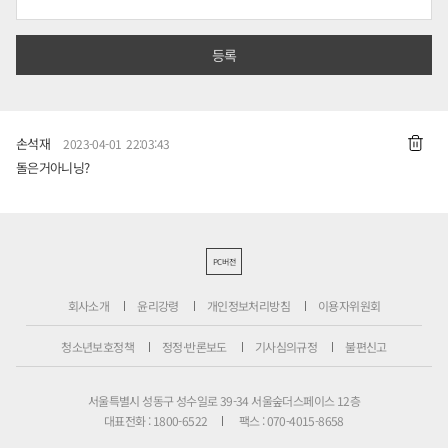
손석재
2023-04-01 22:03:43
돌은거아니닝?
PC버전
회사소개
윤리강령
개인정보처리방침
이용자위원회
청소년보호정책
정정·반론보도
기사심의규정
불편신고
서울특별시 성동구 성수일로 39-34 서울숲더스페이스 12층
대표전화 : 1800-6522
팩스 : 070-4015-8658