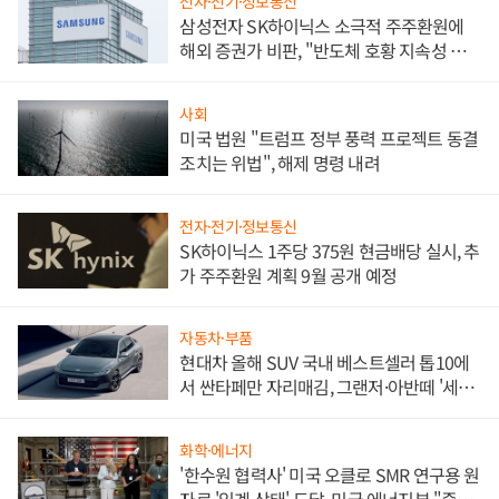
전자·전기·정보통신
삼성전자 SK하이닉스 소극적 주주환원에
해외 증권가 비판, "반도체 호황 지속성 의
문"
사회
미국 법원 "트럼프 정부 풍력 프로젝트 동결
조치는 위법", 해제 명령 내려
전자·전기·정보통신
SK하이닉스 1주당 375원 현금배당 실시, 추
가 주주환원 계획 9월 공개 예정
자동차·부품
현대차 올해 SUV 국내 베스트셀러 톱10에
서 싼타페만 자리매김, 그랜저·아반떼 '세단
쌍끌이'로 내수 방어
화학·에너지
'한수원 협력사' 미국 오클로 SMR 연구용 원