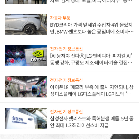
자로 '임계 상태' 도달, 미국 에너지부 "중요
한 이정표"
자동차·부품
BYD코리아 가격 앞세워 수입차 4위 올랐지
만, BMW·벤츠보다 높은 공임비에 소비자
불만 폭발
전자·전기·정보통신
[AI 뭉쳐야 산다⑧] LG·엔비디아 '피지컬 AI'
동맹 강화, 구광모 제조·데이터·기술 결집
해 종합 로보틱스 기업으로
전자·전기·정보통신
아이폰18 '메모리 부족'에 출시 지연되나, 삼
성디스플레이 LG디스플레이 LG이노텍 '탈
애플' 수익 다각화 속도
전자·전기·정보통신
삼성전자 넷리스트와 특허분쟁 매듭, 5년 동
안 최대 1.3조 라이선스비 지급