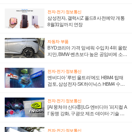
전자·전기·정보통신
삼성전자, 갤럭시Z 폴드8 사전예약 개통
8월31일까지 연장
자동차·부품
BYD코리아 가격 앞세워 수입차 4위 올랐
지만, BMW·벤츠보다 높은 공임비에 소비
자 불만 폭발
전자·전기·정보통신
엔비디아 '루빈 울트라'에도 HBM4 탑재
검토, 삼성전자·SK하이닉스 HBM4 수율
에 주도권 갈린다
전자·전기·정보통신
[AI 뭉쳐야 산다⑧] LG·엔비디아 '피지컬 A
I' 동맹 강화, 구광모 제조·데이터·기술 결
집해 종합 로보틱스 기업으로
전자·전기·정보통신