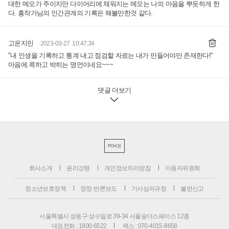
대한 메모가 주이지만 다이어리에 채워지는 메모는 나의 마음을 뿌듯하게 한
다. 홍작가님의 인간관계의 기록은 해볼만한것 같다.
고운지민
2023-03-27 10:47:34
"내 인생을 기록하고 통계 내고 점검할 자료는 내가 만들어야만 존재한다!"
마음에.콕하고 박히는 명언이네요~~~
댓글 더보기
PC버전
회사소개
윤리강령
개인정보처리방침
이용자위원회
청소년보호정책
정정·반론보도
기사심의규정
불편신고
서울특별시 성동구 성수일로 39-34 서울숲더스페이스 12층
대표전화 : 1800-6522
팩스 : 070-4015-8658