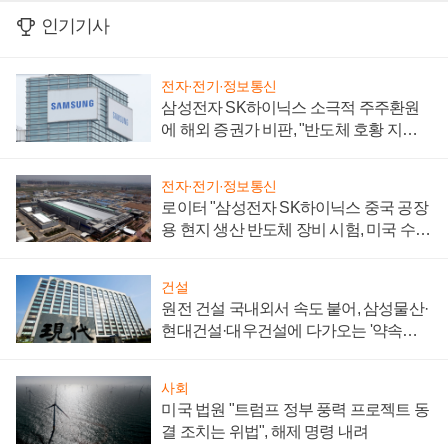
인기기사
전자·전기·정보통신
삼성전자 SK하이닉스 소극적 주주환원
에 해외 증권가 비판, "반도체 호황 지속
성 의문"
전자·전기·정보통신
로이터 "삼성전자 SK하이닉스 중국 공장
용 현지 생산 반도체 장비 시험, 미국 수출
통제 대비"
건설
원전 건설 국내외서 속도 붙어, 삼성물산·
현대건설·대우건설에 다가오는 '약속의
시간'
사회
미국 법원 "트럼프 정부 풍력 프로젝트 동
결 조치는 위법", 해제 명령 내려