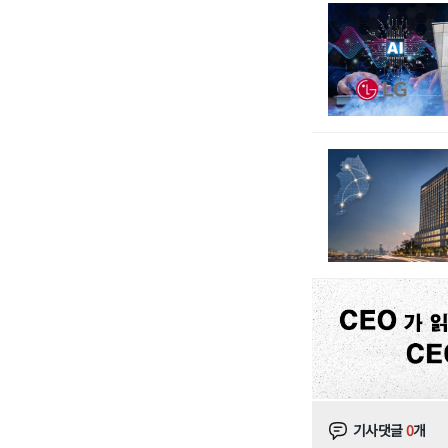
기사댓글
0
개