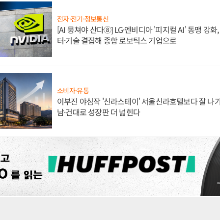
전자·전기·정보통신
[AI 뭉쳐야 산다⑧] LG·엔비디아 '피지컬 AI' 동맹 강
터·기술 결집해 종합 로보틱스 기업으로
소비자·유통
이부진 야심작 '신라스테이' 서울신라호텔보다 잘 나가
남·건대로 성장판 더 넓힌다