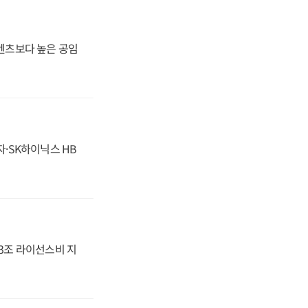
·벤츠보다 높은 공임
자·SK하이닉스 HB
.3조 라이선스비 지