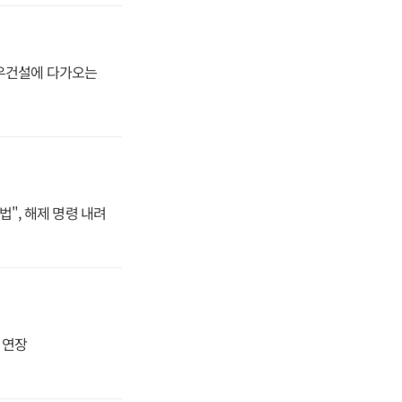
대우건설에 다가오는
법", 해제 명령 내려
지 연장