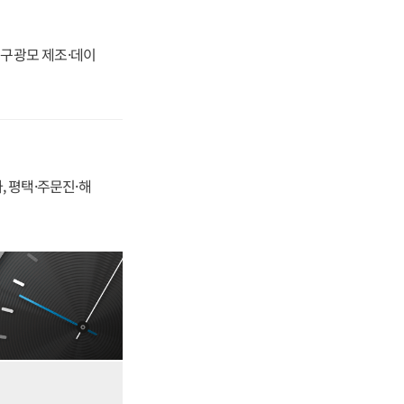
화, 구광모 제조·데이
, 평택·주문진·해