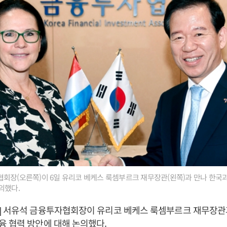
회장(오른쪽)이 6일 유리코 베케스 룩셈부르크 재무장관(왼쪽)과 만나 한국
의했다.
] 서유석 금융투자협회장이 유리코 베케스 룩셈부르크 재무장관
융 협력 방안에 대해 논의했다.