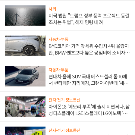
사회
미국 법원 "트럼프 정부 풍력 프로젝트 동결
조치는 위법", 해제 명령 내려
자동차·부품
BYD코리아 가격 앞세워 수입차 4위 올랐지
만, BMW·벤츠보다 높은 공임비에 소비자
불만 폭발
자동차·부품
현대차 올해 SUV 국내 베스트셀러 톱10에
서 싼타페만 자리매김, 그랜저·아반떼 '세단
쌍끌이'로 내수 방어
전자·전기·정보통신
아이폰18 '메모리 부족'에 출시 지연되나, 삼
성디스플레이 LG디스플레이 LG이노텍 '탈
애플' 수익 다각화 속도
전자·전기·정보통신