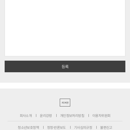
PC버전
회사소개
윤리강령
개인정보처리방침
이용자위원회
청소년보호정책
정정·반론보도
기사심의규정
불편신고