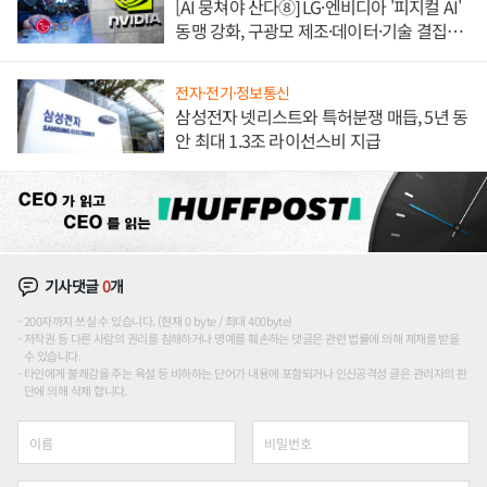
[AI 뭉쳐야 산다⑧] LG·엔비디아 '피지컬 AI'
동맹 강화, 구광모 제조·데이터·기술 결집
해 종합 로보틱스 기업으로
전자·전기·정보통신
삼성전자 넷리스트와 특허분쟁 매듭, 5년 동
안 최대 1.3조 라이선스비 지급
기사댓글
0
개
200자까지 쓰실 수 있습니다. (현재 0 byte / 최대 400byte)
저작권 등 다른 사람의 권리를 침해하거나 명예를 훼손하는 댓글은 관련 법률에 의해 제재를 받을
수 있습니다.
타인에게 불쾌감을 주는 욕설 등 비하하는 단어가 내용에 포함되거나 인신공격성 글은 관리자의 판
단에 의해 삭제 합니다.