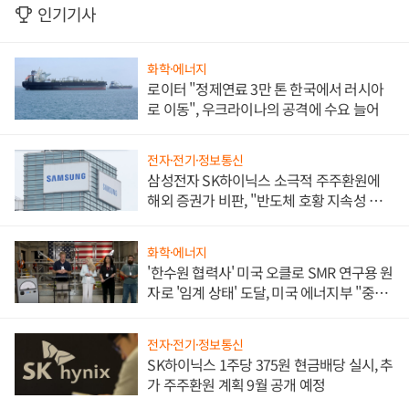
인기기사
화학·에너지
로이터 "정제연료 3만 톤 한국에서 러시아
로 이동", 우크라이나의 공격에 수요 늘어
전자·전기·정보통신
삼성전자 SK하이닉스 소극적 주주환원에
해외 증권가 비판, "반도체 호황 지속성 의
문"
화학·에너지
'한수원 협력사' 미국 오클로 SMR 연구용 원
자로 '임계 상태' 도달, 미국 에너지부 "중요
한 이정표"
전자·전기·정보통신
SK하이닉스 1주당 375원 현금배당 실시, 추
가 주주환원 계획 9월 공개 예정