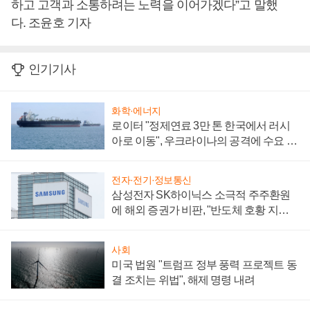
하고 고객과 소통하려는 노력을 이어가겠다”고 말했
다. 조윤호 기자
인기기사
화학·에너지
로이터 "정제연료 3만 톤 한국에서 러시
아로 이동", 우크라이나의 공격에 수요 늘
어
전자·전기·정보통신
삼성전자 SK하이닉스 소극적 주주환원
에 해외 증권가 비판, "반도체 호황 지속
성 의문"
사회
미국 법원 "트럼프 정부 풍력 프로젝트 동
결 조치는 위법", 해제 명령 내려