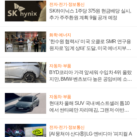
전자·전기·정보통신
SK하이닉스 1주당 375원 현금배당 실시,
추가 주주환원 계획 9월 공개 예정
화학·에너지
'한수원 협력사' 미국 오클로 SMR 연구용
원자로 '임계 상태' 도달, 미국 에너지부
"중요한 이정표"
자동차·부품
BYD코리아 가격 앞세워 수입차 4위 올랐
지만, BMW·벤츠보다 높은 공임비에 소비
자 불만 폭발
자동차·부품
현대차 올해 SUV 국내 베스트셀러 톱10
에서 싼타페만 자리매김, 그랜저·아반떼
'세단 쌍끌이'로 내수 방어
전자·전기·정보통신
[AI 뭉쳐야 산다⑧] LG·엔비디아 '피지컬 A