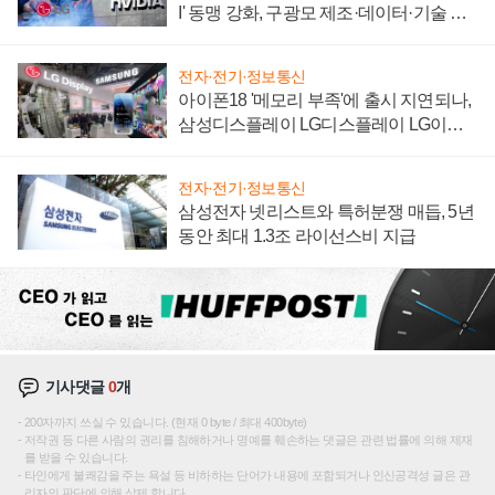
I' 동맹 강화, 구광모 제조·데이터·기술 결
집해 종합 로보틱스 기업으로
전자·전기·정보통신
아이폰18 '메모리 부족'에 출시 지연되나,
삼성디스플레이 LG디스플레이 LG이노
텍 '탈애플' 수익 다각화 속도
전자·전기·정보통신
삼성전자 넷리스트와 특허분쟁 매듭, 5년
동안 최대 1.3조 라이선스비 지급
기사댓글
0
개
200자까지 쓰실 수 있습니다. (현재 0 byte / 최대 400byte)
저작권 등 다른 사람의 권리를 침해하거나 명예를 훼손하는 댓글은 관련 법률에 의해 제재
를 받을 수 있습니다.
타인에게 불쾌감을 주는 욕설 등 비하하는 단어가 내용에 포함되거나 인신공격성 글은 관
리자의 판단에 의해 삭제 합니다.