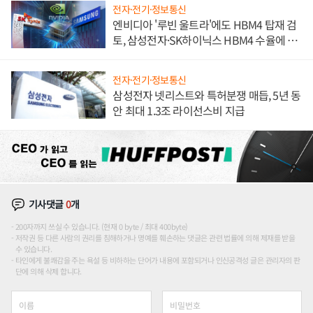
전자·전기·정보통신
엔비디아 '루빈 울트라'에도 HBM4 탑재 검
토, 삼성전자·SK하이닉스 HBM4 수율에 주
도권 갈린다
전자·전기·정보통신
삼성전자 넷리스트와 특허분쟁 매듭, 5년 동
안 최대 1.3조 라이선스비 지급
기사댓글
0
개
200자까지 쓰실 수 있습니다. (현재 0 byte / 최대 400byte)
저작권 등 다른 사람의 권리를 침해하거나 명예를 훼손하는 댓글은 관련 법률에 의해 제재를 받을
수 있습니다.
타인에게 불쾌감을 주는 욕설 등 비하하는 단어가 내용에 포함되거나 인신공격성 글은 관리자의 판
단에 의해 삭제 합니다.