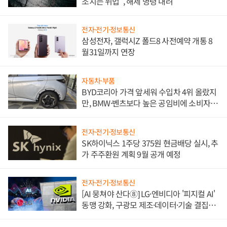
조치는 위법", 해제 명령 내려
전자·전기·정보통신
삼성전자, 갤럭시Z 폴드8 사전예약 개통 8
월31일까지 연장
자동차·부품
BYD코리아 가격 앞세워 수입차 4위 올랐지
만, BMW·벤츠보다 높은 공임비에 소비자
불만 폭발
전자·전기·정보통신
SK하이닉스 1주당 375원 현금배당 실시, 추
가 주주환원 계획 9월 공개 예정
전자·전기·정보통신
[AI 뭉쳐야 산다⑧] LG·엔비디아 '피지컬 AI'
동맹 강화, 구광모 제조·데이터·기술 결집
해 종합 로보틱스 기업으로