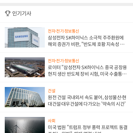
인기기사
전자·전기·정보통신
삼성전자 SK하이닉스 소극적 주주환원에
해외 증권가 비판, "반도체 호황 지속성 의
문"
전자·전기·정보통신
로이터 "삼성전자 SK하이닉스 중국 공장용
현지 생산 반도체 장비 시험, 미국 수출통제
대비"
건설
원전 건설 국내외서 속도 붙어, 삼성물산·현
대건설·대우건설에 다가오는 '약속의 시간'
사회
미국 법원 "트럼프 정부 풍력 프로젝트 동결