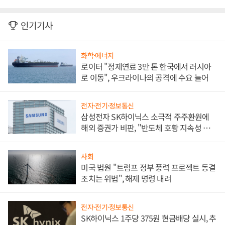
인기기사
화학·에너지
로이터 "정제연료 3만 톤 한국에서 러시아
로 이동", 우크라이나의 공격에 수요 늘어
전자·전기·정보통신
삼성전자 SK하이닉스 소극적 주주환원에
해외 증권가 비판, "반도체 호황 지속성 의
문"
사회
미국 법원 "트럼프 정부 풍력 프로젝트 동결
조치는 위법", 해제 명령 내려
전자·전기·정보통신
SK하이닉스 1주당 375원 현금배당 실시, 추