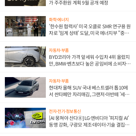
가 주주환원 계획 9월 공개 예정
화학·에너지
'한수원 협력사' 미국 오클로 SMR 연구용 원
자로 '임계 상태' 도달, 미국 에너지부 "중요
한 이정표"
자동차·부품
BYD코리아 가격 앞세워 수입차 4위 올랐지
만, BMW·벤츠보다 높은 공임비에 소비자
불만 폭발
자동차·부품
현대차 올해 SUV 국내 베스트셀러 톱10에
서 싼타페만 자리매김, 그랜저·아반떼 '세단
쌍끌이'로 내수 방어
전자·전기·정보통신
[AI 뭉쳐야 산다⑧] LG·엔비디아 '피지컬 AI'
동맹 강화, 구광모 제조·데이터·기술 결집
해 종합 로보틱스 기업으로