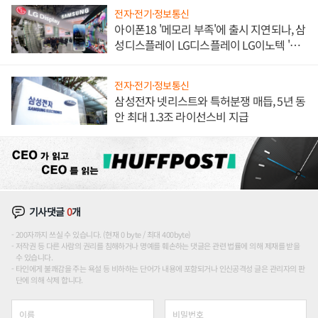
전자·전기·정보통신
아이폰18 '메모리 부족'에 출시 지연되나, 삼
성디스플레이 LG디스플레이 LG이노텍 '탈
애플' 수익 다각화 속도
전자·전기·정보통신
삼성전자 넷리스트와 특허분쟁 매듭, 5년 동
안 최대 1.3조 라이선스비 지급
기사댓글
0
개
200자까지 쓰실 수 있습니다. (현재 0 byte / 최대 400byte)
저작권 등 다른 사람의 권리를 침해하거나 명예를 훼손하는 댓글은 관련 법률에 의해 제재를 받을
수 있습니다.
타인에게 불쾌감을 주는 욕설 등 비하하는 단어가 내용에 포함되거나 인신공격성 글은 관리자의 판
단에 의해 삭제 합니다.