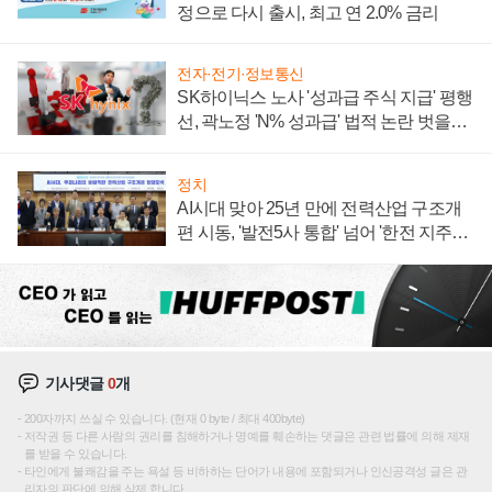
정으로 다시 출시, 최고 연 2.0% 금리
전자·전기·정보통신
SK하이닉스 노사 '성과급 주식 지급' 평행
선, 곽노정 'N% 성과급' 법적 논란 벗을지
주목
정치
AI시대 맞아 25년 만에 전력산업 구조개
편 시동, '발전5사 통합' 넘어 '한전 지주사'
재편론도
기사댓글
0
개
200자까지 쓰실 수 있습니다. (현재 0 byte / 최대 400byte)
저작권 등 다른 사람의 권리를 침해하거나 명예를 훼손하는 댓글은 관련 법률에 의해 제재
를 받을 수 있습니다.
타인에게 불쾌감을 주는 욕설 등 비하하는 단어가 내용에 포함되거나 인신공격성 글은 관
리자의 판단에 의해 삭제 합니다.