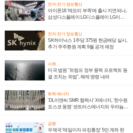
전자·전기·정보통신
아이폰18 '메모리 부족'에 출시 지연되나,
삼성디스플레이 LG디스플레이 LG이노
텍 '탈애플' 수익 다각화 속도
전자·전기·정보통신
SK하이닉스 1주당 375원 현금배당 실시,
추가 주주환원 계획 9월 공개 예정
사회
미국 법원 "트럼프 정부 풍력 프로젝트 동
결 조치는 위법", 해제 명령 내려
화학·에너지
'DL이앤씨 SMR 협력사' X에너지, '한수원
포스코 동맹' 센트러스에너지와 우라늄
계약 체결
금융
우체국 '매일이자 파킹통장' 5만 계좌 한