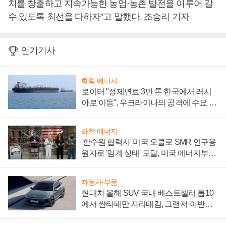
치를 창출하고 지속가능한 농업·농촌 발전을 이루어 갈
수 있도록 최선을 다하자”고 말했다. 조승리 기자
인기기사
화학·에너지
로이터 "정제연료 3만 톤 한국에서 러시
아로 이동", 우크라이나의 공격에 수요 늘
어
화학·에너지
'한수원 협력사' 미국 오클로 SMR 연구용
원자로 '임계 상태' 도달, 미국 에너지부
"중요한 이정표"
자동차·부품
현대차 올해 SUV 국내 베스트셀러 톱10
에서 싼타페만 자리매김, 그랜저·아반떼
'세단 쌍끌이'로 내수 방어