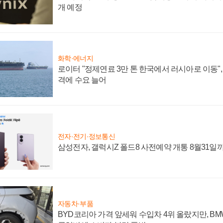
개 예정
화학·에너지
로이터 "정제연료 3만 톤 한국에서 러시아로 이동"
격에 수요 늘어
전자·전기·정보통신
삼성전자, 갤럭시Z 폴드8 사전예약 개통 8월31일
자동차·부품
BYD코리아 가격 앞세워 수입차 4위 올랐지만, B