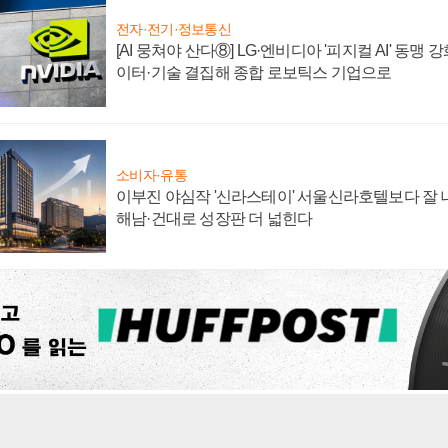
전자·전기·정보통신
[AI 뭉쳐야 산다⑧] LG·엔비디아 '피지컬 AI' 동맹 
이터·기술 결집해 종합 로보틱스 기업으로
소비자·유통
이부진 야심작 '신라스테이' 서울신라호텔보다 잘 나
해남·건대로 성장판 더 넓힌다