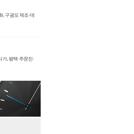
강화, 구광모 제조·데
가, 평택·주문진·