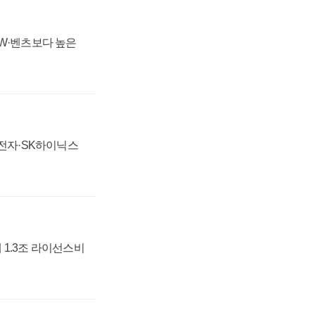
MW·벤츠보다 높은
성전자·SK하이닉스
 1.3조 라이선스비