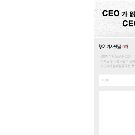
기사댓글
0
개
200자까지 쓰실 수 있습니다. (
저작권 등 다른 사람의 권리
타인에게 불쾌감을 주는 욕설