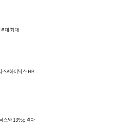
' 역대 최대
자·SK하이닉스 HB
닉스와 13%p 격차