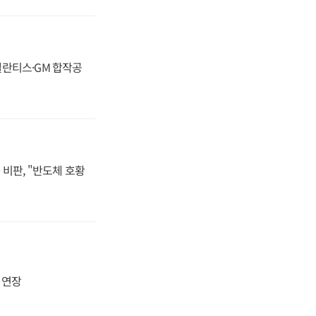
스텔란티스·GM 합작공
비판, "반도체 호황
지 연장