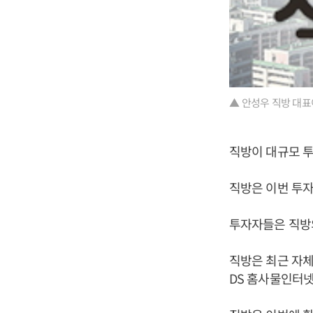
▲ 안성우 직방 대표
직방이 대규모 투
직방은 이번 투자
투자자들은 직방의
직방은 최근 자체
DS 홈사물인터넷