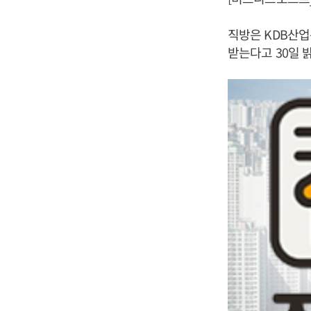
직방은 KDB산업
받는다고 30일 