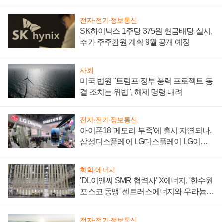
'세단 쌍끌이'로 내수 방어
전자·전기·정보통신
SK하이닉스 1주당 375원 현금배당 실시,
추가 주주환원 계획 9월 공개 예정
사회
미국 법원 "트럼프 정부 풍력 프로젝트 동
결 조치는 위법", 해제 명령 내려
전자·전기·정보통신
아이폰18 '메모리 부족'에 출시 지연되나,
삼성디스플레이 LG디스플레이 LG이노
텍 '탈애플' 수익 다각화 속도
화학·에너지
'DL이앤씨 SMR 협력사' X에너지, '한수원
포스코 동맹' 센트러스에너지와 우라늄
계약 체결
전자·전기·정보통신