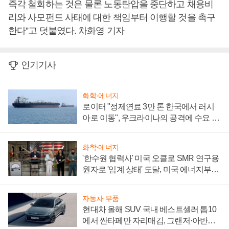
즉각 철회하는 것은 물론 노동탄압을 중단하고 채용비
리와 사모펀드 사태에 대한 책임부터 이행할 것을 촉구
한다”고 덧붙였다. 차화영 기자
인기기사
화학·에너지
로이터 "정제연료 3만 톤 한국에서 러시
아로 이동", 우크라이나의 공격에 수요 늘
어
화학·에너지
'한수원 협력사' 미국 오클로 SMR 연구용
원자로 '임계 상태' 도달, 미국 에너지부
"중요한 이정표"
자동차·부품
현대차 올해 SUV 국내 베스트셀러 톱10
에서 싼타페만 자리매김, 그랜저·아반떼