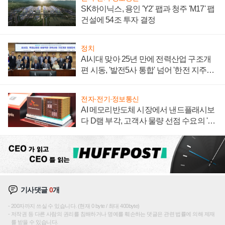
SK하이닉스, 용인 'Y2' 팹과 청주 'M17' 팹
건설에 54조 투자 결정
정치
AI시대 맞아 25년 만에 전력산업 구조개
편 시동, '발전5사 통합' 넘어 '한전 지주사'
재편론도
전자·전기·정보통신
AI 메모리반도체 시장에서 낸드플래시보
다 D램 부각, 고객사 물량 선점 수요의 '우
선순위'
기사댓글
0
개
200자까지 쓰실 수 있습니다. (현재 0 byte / 최대 400byte)
저작권 등 다른 사람의 권리를 침해하거나 명예를 훼손하는 댓글은 관련 법률에 의해 제재
를 받을 수 있습니다.