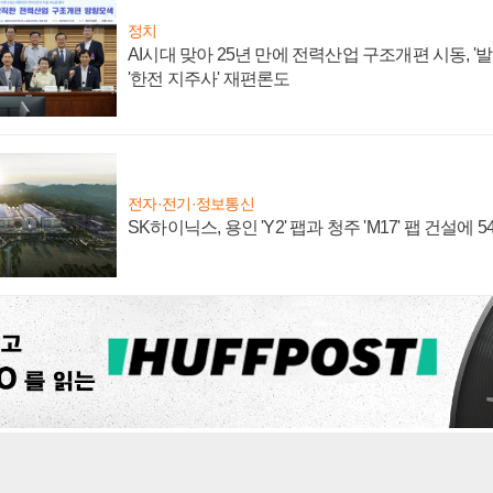
정치
AI시대 맞아 25년 만에 전력산업 구조개편 시동, '
'한전 지주사' 재편론도
전자·전기·정보통신
SK하이닉스, 용인 'Y2' 팹과 청주 'M17' 팹 건설에 