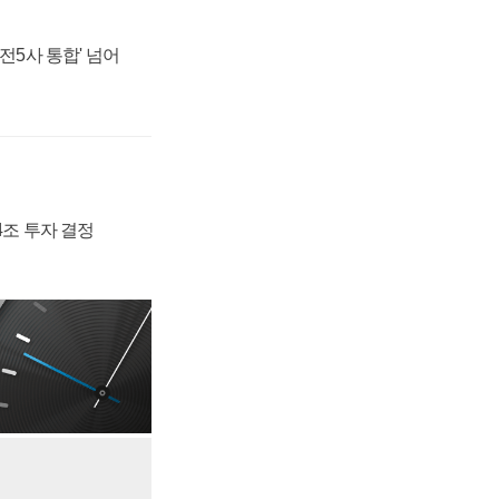
발전5사 통합' 넘어
54조 투자 결정