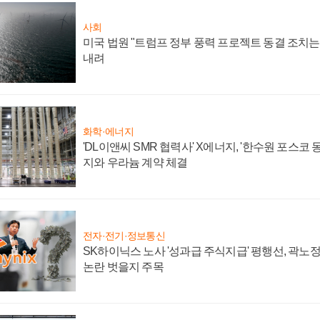
사회
미국 법원 "트럼프 정부 풍력 프로젝트 동결 조치는 
내려
화학·에너지
'DL이앤씨 SMR 협력사' X에너지, '한수원 포스코
지와 우라늄 계약 체결
전자·전기·정보통신
SK하이닉스 노사 '성과급 주식지급' 평행선, 곽노정 
논란 벗을지 주목