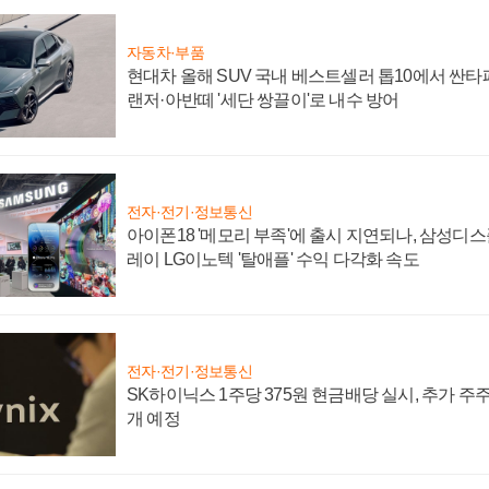
자동차·부품
현대차 올해 SUV 국내 베스트셀러 톱10에서 싼타
랜저·아반떼 '세단 쌍끌이'로 내수 방어
전자·전기·정보통신
아이폰18 '메모리 부족'에 출시 지연되나, 삼성디
레이 LG이노텍 '탈애플' 수익 다각화 속도
전자·전기·정보통신
SK하이닉스 1주당 375원 현금배당 실시, 추가 주
개 예정