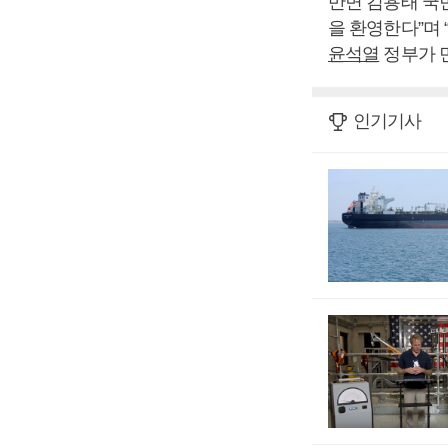
반면 김용태 국
을 환영한다”며
윤석열
정부가 민
인기기사