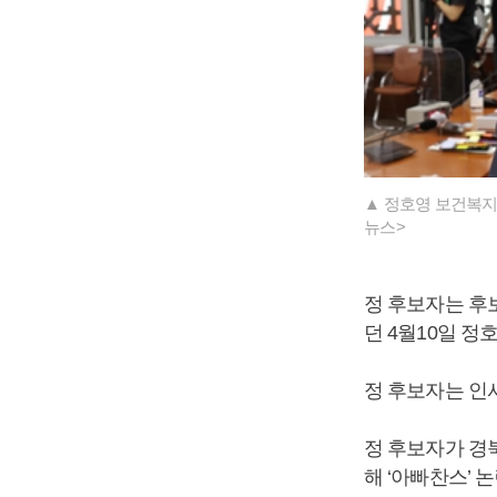
▲ 정호영 보건복지
뉴스>
정 후보자는 후보
던 4월10일 
정 후보자는 인
정 후보자가 경
해 ‘아빠찬스’ 