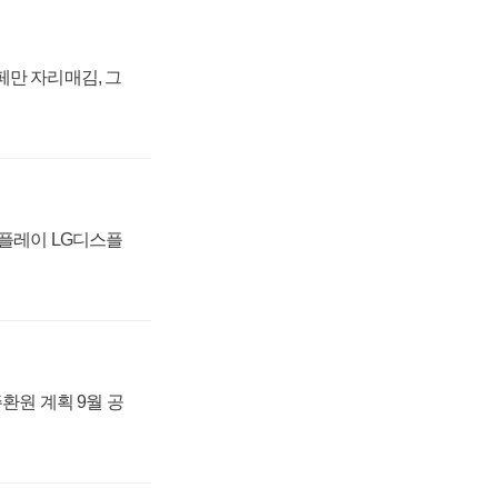
페만 자리매김, 그
스플레이 LG디스플
주환원 계획 9월 공