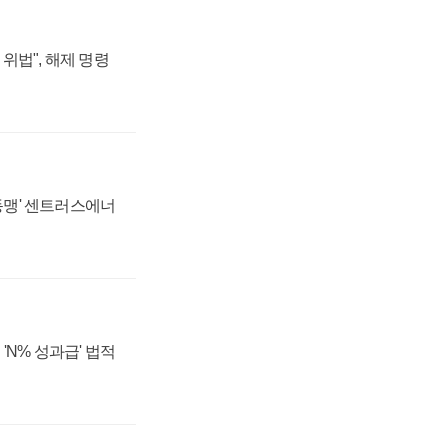
위법", 해제 명령
 동맹' 센트러스에너
'N% 성과급' 법적