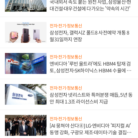
국내외서 속도 붙는 원전 사업, 삼성물산·현
대건설·대우건설에 다가오는 '약속의 시간'
전자·전기·정보통신
삼성전자, 갤럭시Z 폴드8 사전예약 개통 8
월31일까지 연장
전자·전기·정보통신
엔비디아 '루빈 울트라'에도 HBM4 탑재 검
토, 삼성전자·SK하이닉스 HBM4 수율에 주
도권 갈린다
전자·전기·정보통신
삼성전자 넷리스트와 특허분쟁 매듭, 5년 동
안 최대 1.3조 라이선스비 지급
전자·전기·정보통신
[AI 뭉쳐야 산다⑧] LG·엔비디아 '피지컬 AI'
동맹 강화, 구광모 제조·데이터·기술 결집