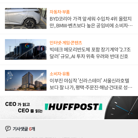
해 종합 로보틱스 기업으로
자동차·부품
BYD코리아 가격 앞세워 수입차 4위 올랐지
만, BMW·벤츠보다 높은 공임비에 소비자
불만 폭발
인터넷·게임·콘텐츠
빅테크 메모리반도체 포함 장기계약 '2.7조
달러' 규모, AI 투자 위축 우려와 반대 신호
소비자·유통
이부진 야심작 '신라스테이' 서울신라호텔
보다 잘 나가, 평택·주문진·해남·건대로 성
장판 더 넓힌다
기사댓글
0
개