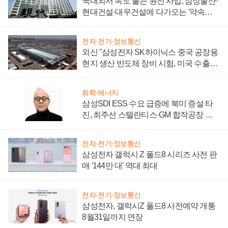
국내외서 속도 붙는 원전 사업, 삼성물산·
현대건설·대우건설에 다가오는 '약속의
시간'
전자·전기·정보통신
외신 "삼성전자 SK하이닉스 중국 공장용
현지 생산 반도체 장비 시험, 미국 수출통
제 대비"
화학·에너지
삼성SDI ESS 수요 급증에 북미 증설 타
진, 최주선 스텔란티스·GM 합작공장 건
설 재추진하나
전자·전기·정보통신
삼성전자 갤럭시 Z 폴드8 시리즈 사전 판
매 '144만 대' 역대 최대
전자·전기·정보통신
삼성전자, 갤럭시Z 폴드8 사전예약 개통
8월31일까지 연장