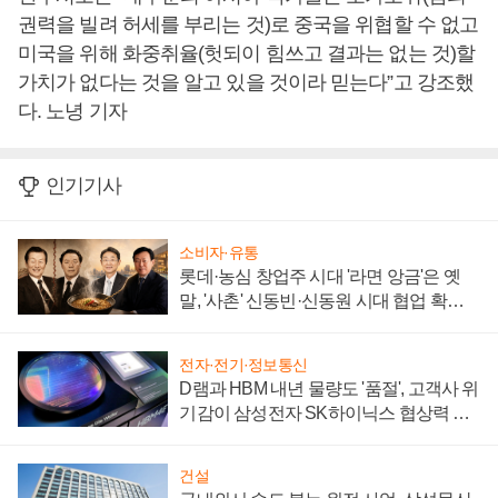
권력을 빌려 허세를 부리는 것)로 중국을 위협할 수 없고
미국을 위해 화중취율(헛되이 힘쓰고 결과는 없는 것)할
가치가 없다는 것을 알고 있을 것이라 믿는다”고 강조했
다. 노녕 기자
인기기사
소비자·유통
롯데·농심 창업주 시대 '라면 앙금'은 옛
말, '사촌' 신동빈·신동원 시대 협업 확대
일로
전자·전기·정보통신
D램과 HBM 내년 물량도 '품절', 고객사 위
기감이 삼성전자 SK하이닉스 협상력 더
키워
건설