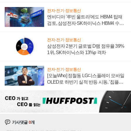
전자·전기·정보통신
엔비디아 '루빈 울트라'에도 HBM4 탑재
검토, 삼성전자·SK하이닉스 HBM4 수율
에 주도권 갈린다
전자·전기·정보통신
삼성전자 2분기 글로벌 D램 점유율 39%
1위, SK하이닉스와 13%p 격차
전자·전기·정보통신
[오늘Who] 정철동 LG디스플레이 모바일
OLED로 하반기 실적 반등 시동, '칩플레
이션'에 가격 인하 압박은 부담
기사댓글
0
개