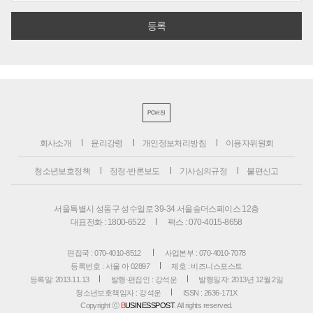
PC버전
회사소개
윤리강령
개인정보처리방침
이용자위원회
청소년보호정책
정정·반론보도
기사심의규정
불편신고
서울특별시 성동구 성수일로 39-34 서울숲더스페이스 12층
대표전화 : 1800-6522
팩스 : 070-4015-8658
편집국 : 070-4010-8512
사업본부 : 070-4010-7078
등록번호 : 서울 아 02897
제호 : 비즈니스포스트
등록일: 2013.11.13
발행·편집인 : 강석운
발행일자: 2013년 12월 2일
청소년보호책임자 : 강석운
ISSN : 2636-171X
Copyright ⓒ
B
USINESSPOST
. All rights reserved.