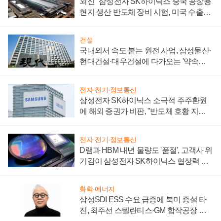
외신 "삼성전자 SK하이닉스 중국 공장용
현지 생산 반도체 장비 시험, 미국 수출통
제 대비"
건설
국내외서 속도 붙는 원전 사업, 삼성물산·
현대건설·대우건설에 다가오는 '약속의
시간'
전자·전기·정보통신
삼성전자 SK하이닉스 소극적 주주환원
에 해외 증권가 비판, "반도체 호황 지속
성 의문"
전자·전기·정보통신
D램과 HBM 내년 물량도 '품절', 고객사 위
기감이 삼성전자 SK하이닉스 협상력 더
키워
화학·에너지
삼성SDI ESS 수요 급증에 북미 증설 타
진, 최주선 스텔란티스·GM 합작공장 건