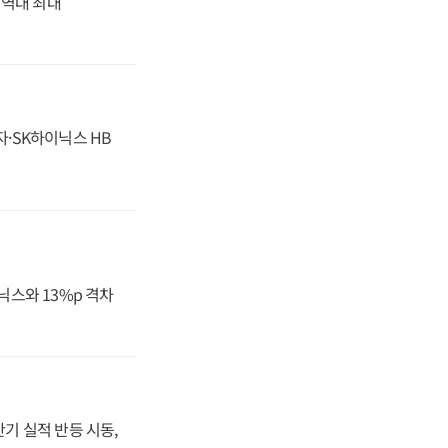
' 역대 최대
자·SK하이닉스 HB
닉스와 13%p 격차
반기 실적 반등 시동,