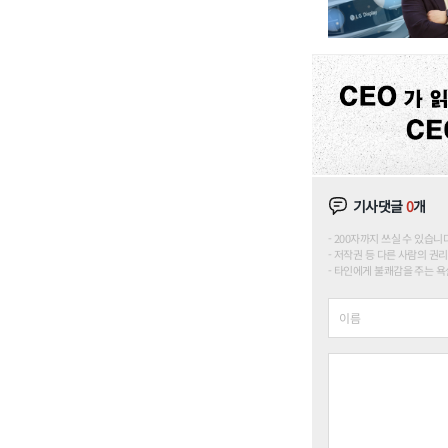
기사댓글
0
개
200자까지 쓰실 수 있습니다. (
저작권 등 다른 사람의 권리
타인에게 불쾌감을 주는 욕설