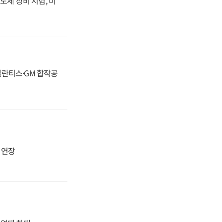
도체 장비 시험, 미
스텔란티스·GM 합작공
지 연장