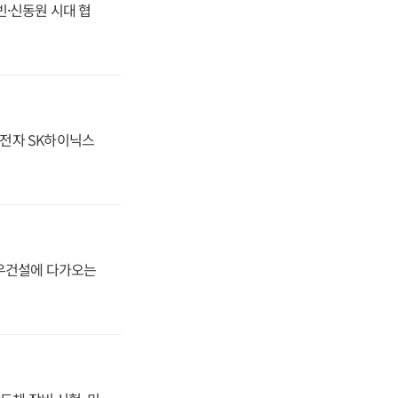
동빈·신동원 시대 협
성전자 SK하이닉스
대우건설에 다가오는