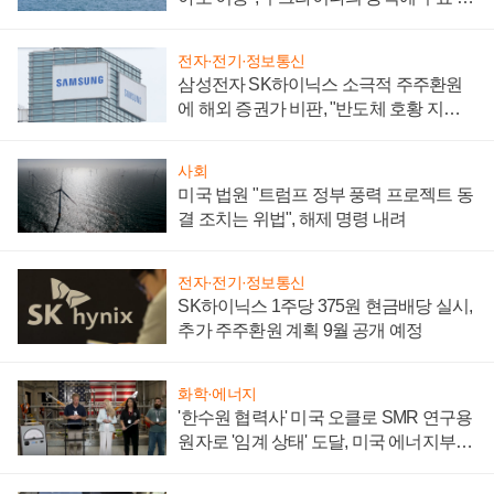
어
전자·전기·정보통신
삼성전자 SK하이닉스 소극적 주주환원
에 해외 증권가 비판, "반도체 호황 지속
성 의문"
사회
미국 법원 "트럼프 정부 풍력 프로젝트 동
결 조치는 위법", 해제 명령 내려
전자·전기·정보통신
SK하이닉스 1주당 375원 현금배당 실시,
추가 주주환원 계획 9월 공개 예정
화학·에너지
'한수원 협력사' 미국 오클로 SMR 연구용
원자로 '임계 상태' 도달, 미국 에너지부
"중요한 이정표"