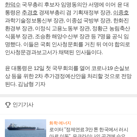
한덕수
국무총리 후보자 임명동의안 서명에 이어 윤 대
통령은
추경호
경제부총리 겸 기획재정부 장관,
이종호
과학기술정보통신부 장관, 이종섭 국방부 장관, 한화진
환경부 장관, 이정식 고용노동부 장관, 정황근 농림축산
식품부 장관, 조승환 해양수산부 장관 등 7명을 공식 임
명했다. 이들은 국회 인사청문회를 거친 뒤 여야 합의로
인사청문경과보고서가 채택된 인사들이다.
윤 대통령은 12일 첫 국무회의를 열어 코로나19 손실보
상 등을 위한 2차 추가경정예산안을 처리할 것으로 전망
된다. 김남형 기자
인기기사
화학·에너지
로이터 "정제연료 3만 톤 한국에서 러시
아로 이동", 우크라이나의 공격에 수요 늘