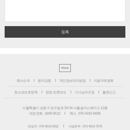
PC버전
회사소개
윤리강령
개인정보처리방침
이용자위원회
청소년보호정책
정정·반론보도
기사심의규정
불편신고
서울특별시 성동구 성수일로 39-34 서울숲더스페이스 12층
대표전화 : 1800-6522
팩스 : 070-4015-8658
편집국 : 070-4010-8512
사업본부 : 070-4010-7078