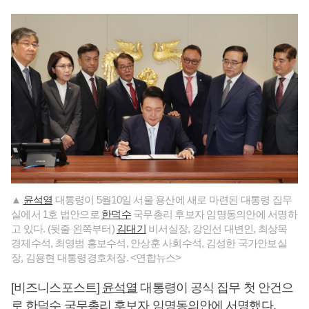
▲
윤석열
대통령이 5월10일 서울 용산에 새로 마련된 대통령 집무
실에서 1호 법안으로
한덕수
국무총리 후보자 임명동의안에 서명하
고 있다. (뒷줄 왼쪽부터)
김대기
비서실장, 강인선 대변인, 최상목
경제수석, 최영범 홍보수석, 안상훈 사회수석, 김성한 국가안보실
장, 김용현 대통령경호처장. <연합뉴스>
[비즈니스포스트]
윤석열
대통령이 공식 집무 첫 안건으
로
한덕수
국무총리 후보자 임명동의안에 서명했다.