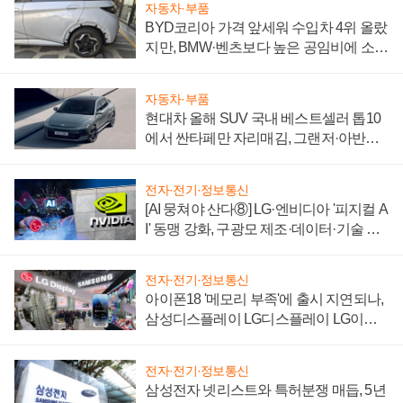
자동차·부품
BYD코리아 가격 앞세워 수입차 4위 올랐
지만, BMW·벤츠보다 높은 공임비에 소비
자 불만 폭발
자동차·부품
현대차 올해 SUV 국내 베스트셀러 톱10
에서 싼타페만 자리매김, 그랜저·아반떼
'세단 쌍끌이'로 내수 방어
전자·전기·정보통신
[AI 뭉쳐야 산다⑧] LG·엔비디아 '피지컬 A
I' 동맹 강화, 구광모 제조·데이터·기술 결
집해 종합 로보틱스 기업으로
전자·전기·정보통신
아이폰18 '메모리 부족'에 출시 지연되나,
삼성디스플레이 LG디스플레이 LG이노
텍 '탈애플' 수익 다각화 속도
전자·전기·정보통신
삼성전자 넷리스트와 특허분쟁 매듭, 5년