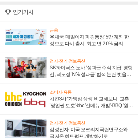
인기기사
금융
우체국 '매일이자 파킹통장' 5만 계좌 한
정으로 다시 출시, 최고 연 2.0% 금리
전자·전기·정보통신
SK하이닉스 노사 '성과급 주식 지급' 평행
선, 곽노정 'N% 성과급' 법적 논란 벗을지
주목
소비자·유통
치킨3사 '가맹점 상생' 비교해보니, 교촌
'영업권 보호'·bhc '신메뉴 개발'·BBQ '원가
부담'
전자·전기·정보통신
삼성전자, 미국 오크리지국립연구소와
극저온 히트펌프 개발하기로