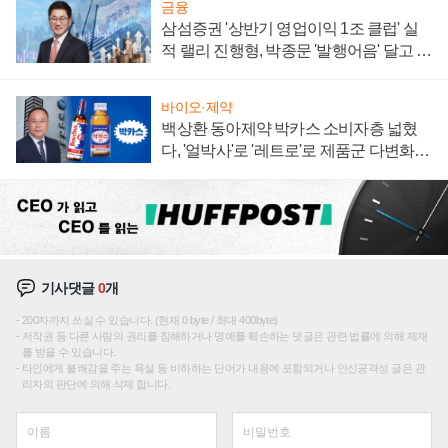
금융
삼섬증권 '상반기 영업이익 1조 클럽' 실
적 랠리 진행형, 박종문 '발행어음' 달고 연
임 향하나
바이오·제약
백상환 동아제약 박카스 소비자층 넓혔
다, '얼박사'로 '레트로'로 제품군 다변화
주효
기사댓글
0
개
200자까지 쓰실 수 있습니다. (현재 0 byte / 최대 400byte)
저작권 등 다른 사람의 권리를 침해하거나 명예를 훼손하는 댓글은 관련 법률에 의해 제재
를 받을 수 있습니다.
타인에게 불쾌감을 주는 욕설 등 비하하는 단어가 내용에 포함되거나 인신공격성 글은 관
리자의 판단에 의해 삭제 합니다.