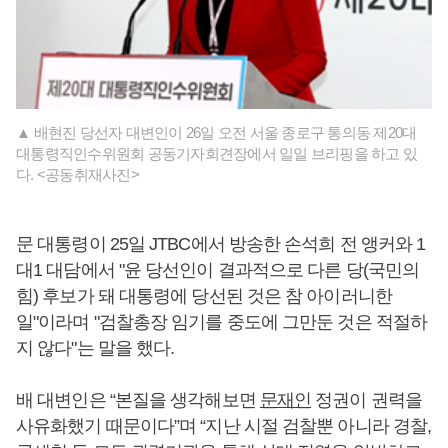
▲ 배현진 당선자 대변인이 26일 오전 서울 종로구 통의동 제20대
대통령직인수위원회 공동기자회견장에서 일일 브리핑을 하고 있
다. <공동취재사진>
문 대통령이 25일 JTBC에서 방송한 손석희 전 앵커와 1
대1 대담에서 "윤 당선인이 결과적으로 다른 당(국민의
힘) 후보가 돼 대통령에 당선된 것은 참 아이러니한
일"이라며 "검찰총장 임기를 중도에 그만둔 것은 적절하
지 않다"는 말을 했다.
배 대변인은 “본질을 생각해보면
문재인
정권이 권력을
사유화했기 때문이다”며 “지난 시절 검찰뿐 아니라 경찰,