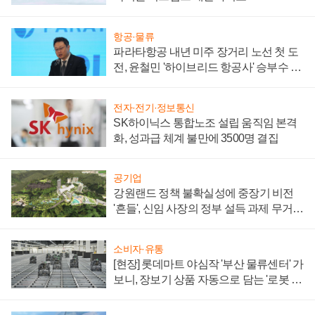
항공·물류
파라타항공 내년 미주 장거리 노선 첫 도
전, 윤철민 '하이브리드 항공사' 승부수 통
할까
전자·전기·정보통신
SK하이닉스 통합노조 설립 움직임 본격
화, 성과급 체계 불만에 3500명 결집
공기업
강원랜드 정책 불확실성에 중장기 비전
'흔들', 신임 사장의 정부 설득 과제 무거워
져
소비자·유통
[현장] 롯데마트 야심작 '부산 물류센터' 가
보니, 장보기 상품 자동으로 담는 '로봇 40
0대' 장관