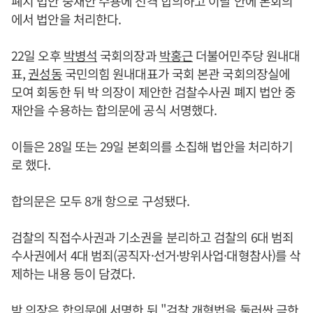
폐지 법안 중재안 수용에 전격 합의하고 이달 안에 본회의
에서 법안을 처리한다.
22일 오후
박병석
국회의장과
박홍근
더불어민주당 원내대
표,
권성동
국민의힘 원내대표가 국회 본관 국회의장실에
모여 회동한 뒤 박 의장이 제안한 검찰수사권 폐지 법안 중
재안을 수용하는 합의문에 공식 서명했다.
이들은 28일 또는 29일 본회의를 소집해 법안을 처리하기
로 했다.
합의문은 모두 8개 항으로 구성됐다.
검찰의 직접수사권과 기소권을 분리하고 검찰의 6대 범죄
수사권에서 4대 범죄(공직자·선거·방위사업·대형참사)를 삭
제하는 내용 등이 담겼다.
박 의장은 합의문에 서명한 뒤 "검찰 개혁법을 둘러싼 극한