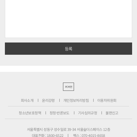
PC버전
회사소개
윤리강령
개인정보처리방침
이용자위원회
청소년보호정책
정정·반론보도
기사심의규정
불편신고
서울특별시 성동구 성수일로 39-34 서울숲더스페이스 12층
대표전화 : 1800-6522
팩스 : 070-4015-8658