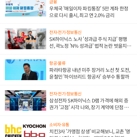
금융
우체국 '매일이자 파킹통장' 5만 계좌 한정
으로 다시 출시, 최고 연 2.0% 금리
전자·전기·정보통신
SK하이닉스 노사 '성과급 주식 지급' 평행
선, 곽노정 'N% 성과급' 법적 논란 벗을지 주
목
항공·물류
파라타항공 내년 미주 장거리 노선 첫 도전,
윤철민 '하이브리드 항공사' 승부수 통할까
전자·전기·정보통신
삼성전자 SK하이닉스 D램 가격에 해외 증
권가 '고점' 시각 나와, 장기 계약에 단점 부
각
소비자·유통
치킨3사 '가맹점 상생' 비교해보니, 교촌 '영