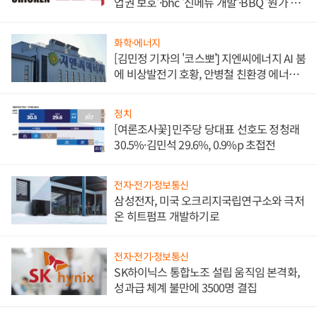
업권 보호'·bhc '신메뉴 개발'·BBQ '원가 부
담'
화학·에너지
[김민정 기자의 '코스뽀'] 지엔씨에너지 AI 붐
에 비상발전기 호황, 안병철 친환경 에너지
발전전문기업 향한다
정치
[여론조사꽃] 민주당 당대표 선호도 정청래
30.5%·김민석 29.6%, 0.9%p 초접전
전자·전기·정보통신
삼성전자, 미국 오크리지국립연구소와 극저
온 히트펌프 개발하기로
전자·전기·정보통신
SK하이닉스 통합노조 설립 움직임 본격화,
성과급 체계 불만에 3500명 결집