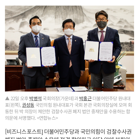
▲ 22일 오후
박병석
국회의장(가운데)과
박홍근
더불어민주당 원내대
표(왼쪽),
권성동
국민의힘 원내대표가 국회 본관 국회의장실에 모여 회
동한 뒤 박 의장이 제안한 검찰수사권 폐지 법안 중재안을 수용하는 합
의문에 서명했다. <연합뉴스>
[비즈니스포스트] 더불어민주당과 국민의힘이 검찰수사권