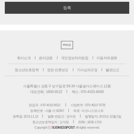
PC버전
회사소개
윤리강령
개인정보처리방침
이용자위원회
청소년보호정책
정정·반론보도
기사심의규정
불편신고
서울특별시 성동구 성수일로 39-34 서울숲더스페이스 12층
대표전화 : 1800-6522
팩스 : 070-4015-8658
편집국 : 070-4010-8512
사업본부 : 070-4010-7078
등록번호 : 서울 아 02897
제호 : 비즈니스포스트
등록일: 2013.11.13
발행·편집인 : 강석운
발행일자: 2013년 12월 2일
청소년보호책임자 : 강석운
ISSN : 2636-171X
Copyright ⓒ
B
USINESSPOST
. All rights reserved.