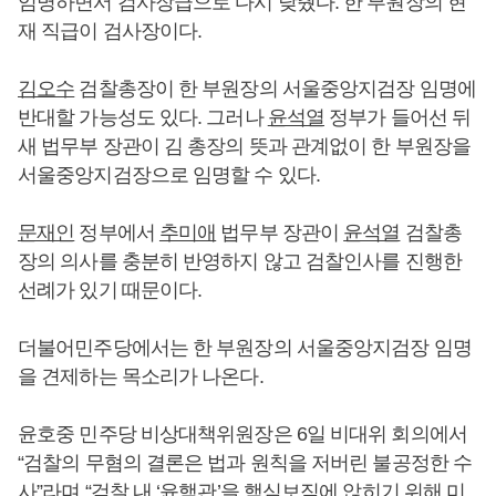
임명하면서 검사장급으로 다시 낮췄다. 한 부원장의 현
재 직급이 검사장이다.
김오수
검찰총장이 한 부원장의 서울중앙지검장 임명에
반대할 가능성도 있다. 그러나
윤석열
정부가 들어선 뒤
새 법무부 장관이 김 총장의 뜻과 관계없이 한 부원장을
서울중앙지검장으로 임명할 수 있다.
문재인
정부에서
추미애
법무부 장관이
윤석열
검찰총
장의 의사를 충분히 반영하지 않고 검찰인사를 진행한
선례가 있기 때문이다.
더불어민주당에서는 한 부원장의 서울중앙지검장 임명
을 견제하는 목소리가 나온다.
윤호중 민주당 비상대책위원장은 6일 비대위 회의에서
“검찰의 무혐의 결론은 법과 원칙을 저버린 불공정한 수
사”라며 “검찰 내 ‘윤핵관’을 핵심보직에 앉히기 위해 미