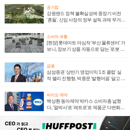
공기업
강원랜드 정책 불확실성에 중장기 비전
'흔들', 신임 사장의 정부 설득 과제 무거워
져
소비자·유통
[현장] 롯데마트 야심작 '부산 물류센터' 가
보니, 장보기 상품 자동으로 담는 '로봇 40
0대' 장관
금융
삼섬증권 '상반기 영업이익 1조 클럽' 실
적 랠리 진행형, 박종문 '발행어음' 달고 연
임 향하나
바이오·제약
백상환 동아제약 박카스 소비자층 넓혔
다, '얼박사'로 '레트로'로 제품군 다변화
주효