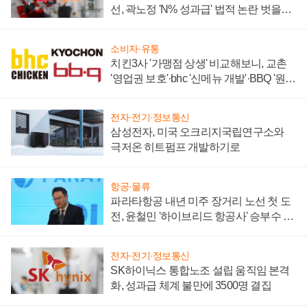
선, 곽노정 'N% 성과급' 법적 논란 벗을지
주목
소비자·유통
치킨3사 '가맹점 상생' 비교해보니, 교촌
'영업권 보호'·bhc '신메뉴 개발'·BBQ '원가
부담'
전자·전기·정보통신
삼성전자, 미국 오크리지국립연구소와
극저온 히트펌프 개발하기로
항공·물류
파라타항공 내년 미주 장거리 노선 첫 도
전, 윤철민 '하이브리드 항공사' 승부수 통
할까
전자·전기·정보통신
SK하이닉스 통합노조 설립 움직임 본격
화, 성과급 체계 불만에 3500명 결집