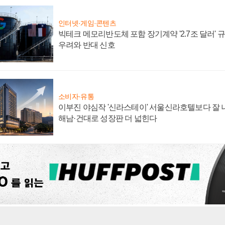
인터넷·게임·콘텐츠
빅테크 메모리반도체 포함 장기계약 '2.7조 달러' 규모
우려와 반대 신호
소비자·유통
이부진 야심작 '신라스테이' 서울신라호텔보다 잘 나
해남·건대로 성장판 더 넓힌다