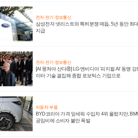
전자·전기·정보통신
삼성전자 넷리스트와 특허분쟁 매듭, 5년 동안 최대
지급
전자·전기·정보통신
[AI 뭉쳐야 산다⑧] LG·엔비디아 '피지컬 AI' 동맹 
이터·기술 결집해 종합 로보틱스 기업으로
자동차·부품
BYD코리아 가격 앞세워 수입차 4위 올랐지만, B
공임비에 소비자 불만 폭발