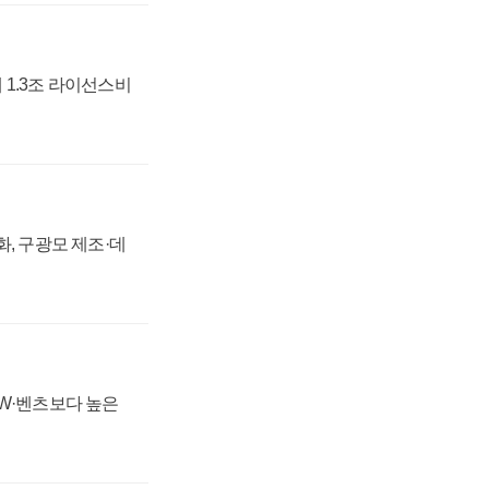
 1.3조 라이선스비
강화, 구광모 제조·데
MW·벤츠보다 높은