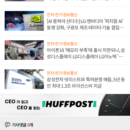
쌍끌이'로 내수 방어
전자·전기·정보통신
[AI 뭉쳐야 산다⑧] LG·엔비디아 '피지컬 AI'
동맹 강화, 구광모 제조·데이터·기술 결집
해 종합 로보틱스 기업으로
전자·전기·정보통신
아이폰18 '메모리 부족'에 출시 지연되나, 삼
성디스플레이 LG디스플레이 LG이노텍 '탈
애플' 수익 다각화 속도
전자·전기·정보통신
삼성전자 넷리스트와 특허분쟁 매듭, 5년 동
안 최대 1.3조 라이선스비 지급
기사댓글
0
개