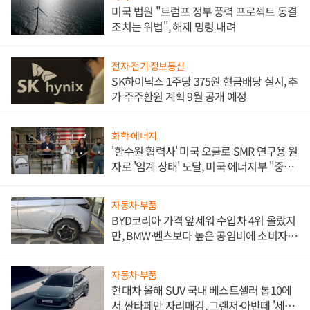
미국 법원 "트럼프 정부 풍력 프로젝트 동결
조치는 위법", 해제 명령 내려
전자·전기·정보통신
SK하이닉스 1주당 375원 현금배당 실시, 추
가 주주환원 계획 9월 공개 예정
화학·에너지
'한수원 협력사' 미국 오클로 SMR 연구용 원
자로 '임계 상태' 도달, 미국 에너지부 "중요
한 이정표"
자동차·부품
BYD코리아 가격 앞세워 수입차 4위 올랐지
만, BMW·벤츠보다 높은 공임비에 소비자
불만 폭발
자동차·부품
현대차 올해 SUV 국내 베스트셀러 톱10에
서 싼타페만 자리매김, 그랜저·아반떼 '세단