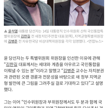
▲
윤석열
대통령 당선자는 14일 대통령직 인수위원회 산하 국민통합특
별위원장에
김한길
전 새정치민주연합 대표(왼쪽), 지역균형특별위원장
에
김병준
전 자유한국당 비상대책위원장을 각각 임명했다. <연합뉴스>
윤 당선자는 두 특별위원회 위원장을 인선한 이유에 관해
“
김한길
대표께서는 세대와 계층을 아우르고 국민통합을
이뤄낼 수 있는 분”이라고 말했고 “
김병준
교수는 자치분권
과 관련된 오랜 경륜과 전문성을 바탕으로 새 정부 지역균
형 발전에 큰 그림을 그려주실 걸로 기대하고 있다”고 설명
했다.
그는 이어 “인수위원장과 부위원장께서도 두 분과 함께 국