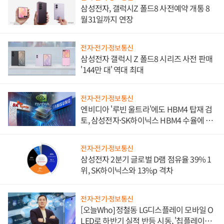
삼성전자, 갤럭시Z 폴드8 사전예약 개통 8
월31일까지 연장
전자·전기·정보통신
삼성전자 갤럭시 Z 폴드8 시리즈 사전 판매
'144만 대' 역대 최대
전자·전기·정보통신
엔비디아 '루빈 울트라'에도 HBM4 탑재 검
토, 삼성전자·SK하이닉스 HBM4 수율에 주
도권 갈린다
전자·전기·정보통신
삼성전자 2분기 글로벌 D램 점유율 39% 1
위, SK하이닉스와 13%p 격차
전자·전기·정보통신
[오늘Who] 정철동 LG디스플레이 모바일 O
LED로 하반기 실적 반등 시동, '칩플레이