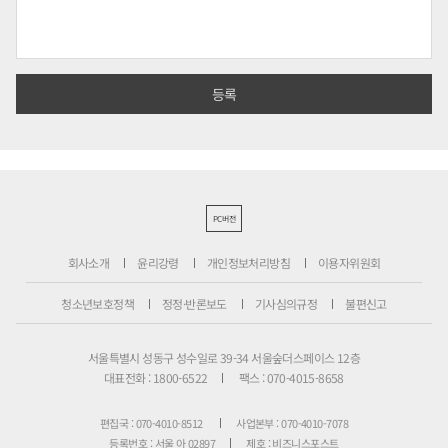
PC버전
회사소개
윤리강령
개인정보처리방침
이용자위원회
청소년보호정책
정정·반론보도
기사심의규정
불편신고
서울특별시 성동구 성수일로 39-34 서울숲더스페이스 12층
대표전화 : 1800-6522
팩스 : 070-4015-8658
편집국 : 070-4010-8512
사업본부 : 070-4010-7078
등록번호 : 서울 아 02897
제호 : 비즈니스포스트