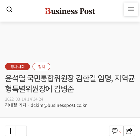
정치·사회
정치
윤석열 국민통합위원장 김한길 임명, 지역균
형특별위원장에 김병준
2022-03-14 14:34:24
김대철 기자 - dckim@businesspost.co.kr
0