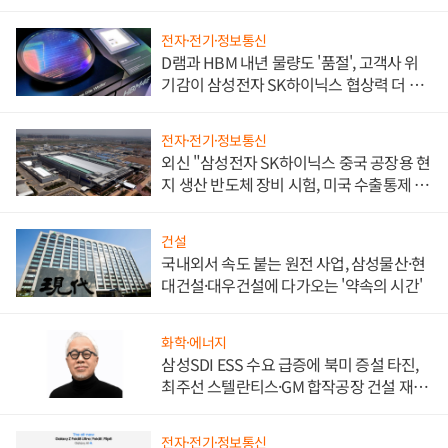
전자·전기·정보통신
D램과 HBM 내년 물량도 '품절', 고객사 위
기감이 삼성전자 SK하이닉스 협상력 더 키
워
전자·전기·정보통신
외신 "삼성전자 SK하이닉스 중국 공장용 현
지 생산 반도체 장비 시험, 미국 수출통제 대
비"
건설
국내외서 속도 붙는 원전 사업, 삼성물산·현
대건설·대우건설에 다가오는 '약속의 시간'
화학·에너지
삼성SDI ESS 수요 급증에 북미 증설 타진,
최주선 스텔란티스·GM 합작공장 건설 재추
진하나
전자·전기·정보통신