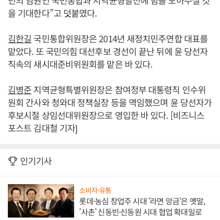
민의 염원인 국민통합과 지역균형발전에 힘을 모아주실 것
을 기대한다”고 덧붙였다.
김한길
국민통합위원장은 2014년 새정치민주연합 대표를
맡았다. 또 국민의힘 대선후보 경선이 끝난 뒤에 윤 당선자
직속의 새시대준비위원회를 맡은 바 있다.
김병준
지역균형특별위원장은 참여정부 대통령직 인수위
원회 간사와 청와대 정책실장 등을 역임했으며 윤 당선자가
후보시절 상임선대위원장으로 영입한 바 있다. [비즈니스
포스트 김대철 기자]
인기기사
소비자·유통
롯데·농심 창업주 시대 '라면 앙금'은 옛말,
'사촌' 신동빈·신동원 시대 협업 확대일로