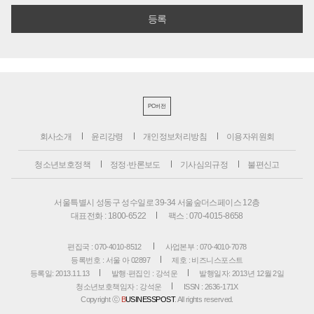
PC버전
회사소개
윤리강령
개인정보처리방침
이용자위원회
청소년보호정책
정정·반론보도
기사심의규정
불편신고
서울특별시 성동구 성수일로 39-34 서울숲더스페이스 12층
대표전화 : 1800-6522
팩스 : 070-4015-8658
편집국 : 070-4010-8512
사업본부 : 070-4010-7078
등록번호 : 서울 아 02897
제호 : 비즈니스포스트
등록일: 2013.11.13
발행·편집인 : 강석운
발행일자: 2013년 12월 2일
청소년보호책임자 : 강석운
ISSN : 2636-171X
Copyright ⓒ
B
USINESSPOST
. All rights reserved.