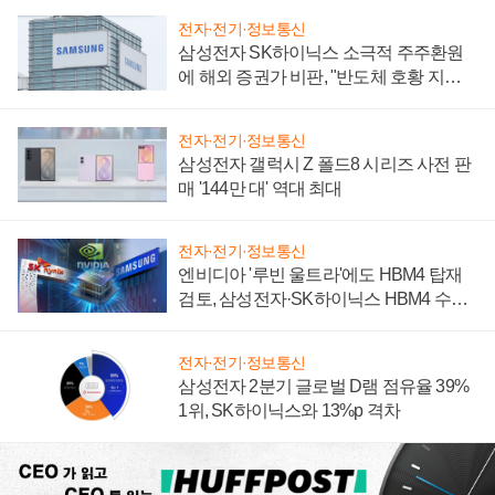
전자·전기·정보통신
삼성전자 SK하이닉스 소극적 주주환원
에 해외 증권가 비판, "반도체 호황 지속
성 의문"
전자·전기·정보통신
삼성전자 갤럭시 Z 폴드8 시리즈 사전 판
매 '144만 대' 역대 최대
전자·전기·정보통신
엔비디아 '루빈 울트라'에도 HBM4 탑재
검토, 삼성전자·SK하이닉스 HBM4 수율
에 주도권 갈린다
전자·전기·정보통신
삼성전자 2분기 글로벌 D램 점유율 39%
1위, SK하이닉스와 13%p 격차