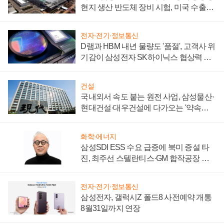
현지 생산 반도체 장비 시험, 미국 수출통
제 대비"
전자·전기·정보통신
D램과 HBM 내년 물량도 '품절', 고객사 위
기감이 삼성전자 SK하이닉스 협상력 더
키워
건설
국내외서 속도 붙는 원전 사업, 삼성물산·
현대건설·대우건설에 다가오는 '약속의
시간'
화학·에너지
삼성SDI ESS 수요 급증에 북미 증설 타
진, 최주선 스텔란티스·GM 합작공장 건
설 재추진하나
전자·전기·정보통신
삼성전자, 갤럭시Z 폴드8 사전예약 개통
8월31일까지 연장