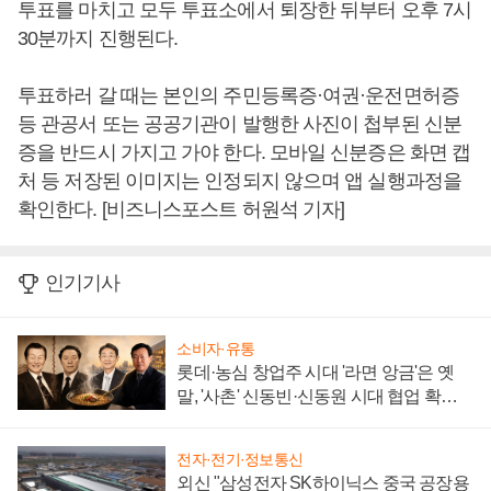
투표를 마치고 모두 투표소에서 퇴장한 뒤부터 오후 7시
30분까지 진행된다.
투표하러 갈 때는 본인의 주민등록증·여권·운전면허증
등 관공서 또는 공공기관이 발행한 사진이 첩부된 신분
증을 반드시 가지고 가야 한다. 모바일 신분증은 화면 캡
처 등 저장된 이미지는 인정되지 않으며 앱 실행과정을
확인한다. [비즈니스포스트 허원석 기자]
인기기사
소비자·유통
롯데·농심 창업주 시대 '라면 앙금'은 옛
말, '사촌' 신동빈·신동원 시대 협업 확대
일로
전자·전기·정보통신
외신 "삼성전자 SK하이닉스 중국 공장용