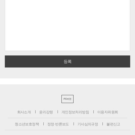
PC버전
회사소개
윤리강령
개인정보처리방침
이용자위원회
청소년보호정책
정정·반론보도
기사심의규정
불편신고