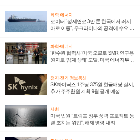
화학·에너지
로이터 "정제연료 3만 톤 한국에서 러시
아로 이동", 우크라이나의 공격에 수요 늘
어
화학·에너지
'한수원 협력사' 미국 오클로 SMR 연구용
원자로 '임계 상태' 도달, 미국 에너지부
"중요한 이정표"
전자·전기·정보통신
SK하이닉스 1주당 375원 현금배당 실시,
추가 주주환원 계획 9월 공개 예정
사회
미국 법원 "트럼프 정부 풍력 프로젝트 동
결 조치는 위법", 해제 명령 내려