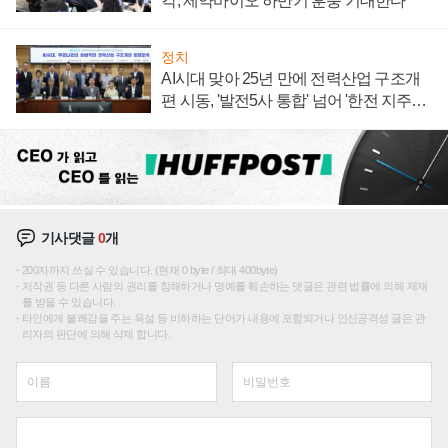
각, 제약바이오 하반기 훈풍 기대한다
정치
AI시대 맞아 25년 만에 전력산업 구조개
편 시동, '발전5사 통합' 넘어 '한전 지주사'
재편론도
기사댓글
0
개
200자까지 쓰실 수 있습니다. (현재 0 byte / 최대 400byte)
저작권 등 다른 사람의 권리를 침해하거나 명예를 훼손하는 댓글은 관련 법률에 의해 제재
를 받을 수 있습니다.
타인에게 불쾌감을 주는 욕설 등 비하하는 단어가 내용에 포함되거나 인신공격성 글은 관
리자의 판단에 의해 삭제 합니다.