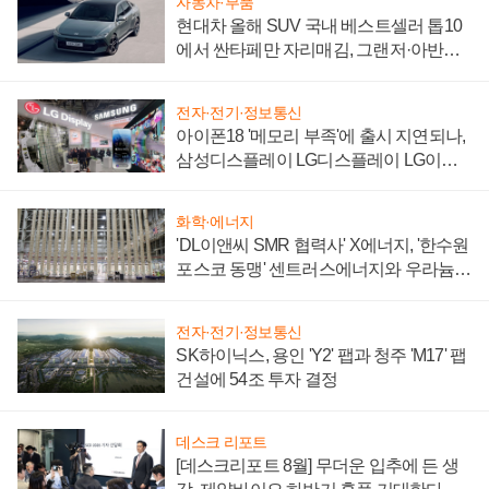
자동차·부품
현대차 올해 SUV 국내 베스트셀러 톱10
에서 싼타페만 자리매김, 그랜저·아반떼
'세단 쌍끌이'로 내수 방어
전자·전기·정보통신
아이폰18 '메모리 부족'에 출시 지연되나,
삼성디스플레이 LG디스플레이 LG이노
텍 '탈애플' 수익 다각화 속도
화학·에너지
'DL이앤씨 SMR 협력사' X에너지, '한수원
포스코 동맹' 센트러스에너지와 우라늄
계약 체결
전자·전기·정보통신
SK하이닉스, 용인 'Y2' 팹과 청주 'M17' 팹
건설에 54조 투자 결정
데스크 리포트
[데스크리포트 8월] 무더운 입추에 든 생