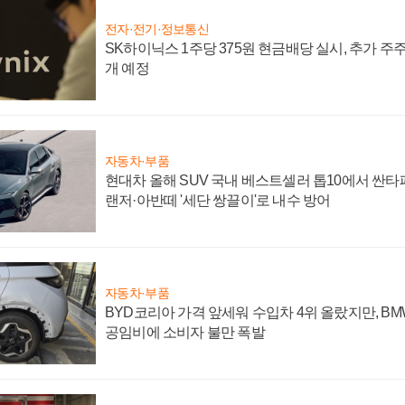
전자·전기·정보통신
SK하이닉스 1주당 375원 현금배당 실시, 추가 주
개 예정
자동차·부품
현대차 올해 SUV 국내 베스트셀러 톱10에서 싼타
랜저·아반떼 '세단 쌍끌이'로 내수 방어
자동차·부품
BYD코리아 가격 앞세워 수입차 4위 올랐지만, B
공임비에 소비자 불만 폭발