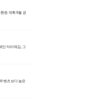
주환원 계획 9월 공
페만 자리매김, 그
MW·벤츠보다 높은