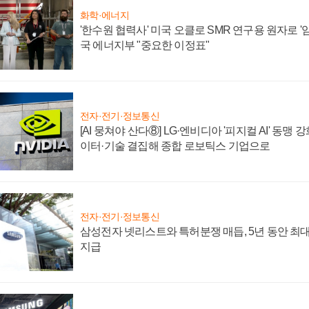
화학·에너지
'한수원 협력사' 미국 오클로 SMR 연구용 원자로 '임
국 에너지부 "중요한 이정표"
전자·전기·정보통신
[AI 뭉쳐야 산다⑧] LG·엔비디아 '피지컬 AI' 동맹 
이터·기술 결집해 종합 로보틱스 기업으로
전자·전기·정보통신
삼성전자 넷리스트와 특허분쟁 매듭, 5년 동안 최대
지급