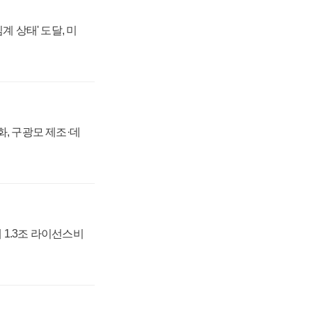
계 상태' 도달, 미
강화, 구광모 제조·데
 1.3조 라이선스비