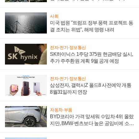
시간'
사회
미국 법원 "트럼프 정부 풍력 프로젝트 동
결 조치는 위법", 해제 명령 내려
전자·전기·정보통신
SK하이닉스 1주당 375원 현금배당 실시,
추가 주주환원 계획 9월 공개 예정
전자·전기·정보통신
삼성전자, 갤럭시Z 폴드8 사전예약 개통
8월31일까지 연장
자동차·부품
BYD코리아 가격 앞세워 수입차 4위 올랐
지만, BMW·벤츠보다 높은 공임비에 소비
자 불만 폭발