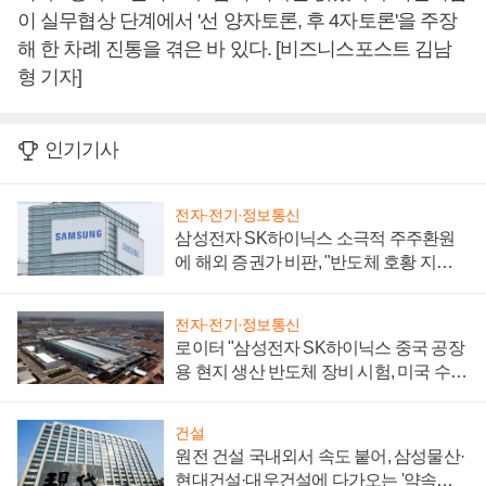
이 실무협상 단계에서 '선 양자토론, 후 4자토론'을 주장
해 한 차례 진통을 겪은 바 있다. [비즈니스포스트 김남
형 기자]
인기기사
전자·전기·정보통신
삼성전자 SK하이닉스 소극적 주주환원
에 해외 증권가 비판, "반도체 호황 지속
성 의문"
전자·전기·정보통신
로이터 "삼성전자 SK하이닉스 중국 공장
용 현지 생산 반도체 장비 시험, 미국 수출
통제 대비"
건설
원전 건설 국내외서 속도 붙어, 삼성물산·
현대건설·대우건설에 다가오는 '약속의