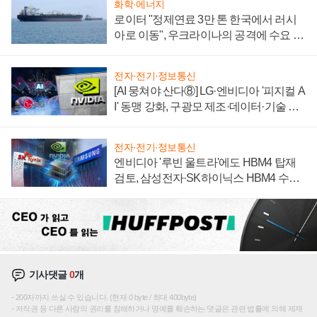
화학·에너지
로이터 "정제연료 3만 톤 한국에서 러시
아로 이동", 우크라이나의 공격에 수요 늘
어
전자·전기·정보통신
[AI 뭉쳐야 산다⑧] LG·엔비디아 '피지컬 A
I' 동맹 강화, 구광모 제조·데이터·기술 결
집해 종합 로보틱스 기업으로
전자·전기·정보통신
엔비디아 '루빈 울트라'에도 HBM4 탑재
검토, 삼성전자·SK하이닉스 HBM4 수율
에 주도권 갈린다
기사댓글
0
개
200자까지 쓰실 수 있습니다. (현재 0 byte / 최대 400byte)
저작권 등 다른 사람의 권리를 침해하거나 명예를 훼손하는 댓글은 관련 법률에 의해 제재