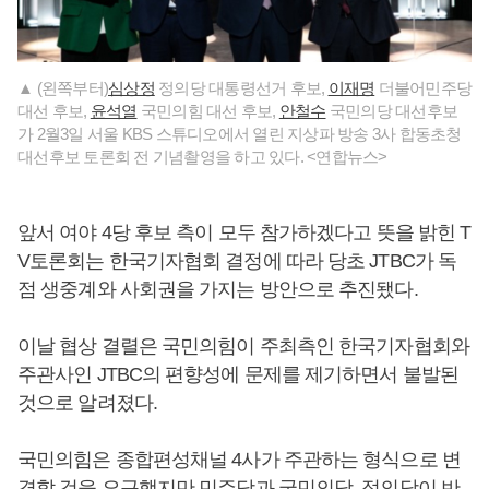
▲ (왼쪽부터)
심상정
정의당 대통령선거 후보,
이재명
더불어민주당
대선 후보,
윤석열
국민의힘 대선 후보,
안철수
국민의당 대선후보
가 2월3일 서울 KBS 스튜디오에서 열린 지상파 방송 3사 합동초청
대선후보 토론회 전 기념촬영을 하고 있다. <연합뉴스>
앞서 여야 4당 후보 측이 모두 참가하겠다고 뜻을 밝힌 T
V토론회는 한국기자협회 결정에 따라 당초 JTBC가 독
점 생중계와 사회권을 가지는 방안으로 추진됐다.
이날 협상 결렬은 국민의힘이 주최측인 한국기자협회와
주관사인 JTBC의 편향성에 문제를 제기하면서 불발된
것으로 알려졌다.
국민의힘은 종합편성채널 4사가 주관하는 형식으로 변
경할 것을 요구했지만 민주당과 국민의당, 정의당이 반