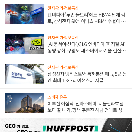
전자·전기·정보통신
엔비디아 '루빈 울트라'에도 HBM4 탑재 검
토, 삼성전자·SK하이닉스 HBM4 수율에 주
도권 갈린다
전자·전기·정보통신
[AI 뭉쳐야 산다⑧] LG·엔비디아 '피지컬 AI'
동맹 강화, 구광모 제조·데이터·기술 결집
해 종합 로보틱스 기업으로
전자·전기·정보통신
삼성전자 넷리스트와 특허분쟁 매듭, 5년 동
안 최대 1.3조 라이선스비 지급
소비자·유통
이부진 야심작 '신라스테이' 서울신라호텔
보다 잘 나가, 평택·주문진·해남·건대로 성
장판 더 넓힌다