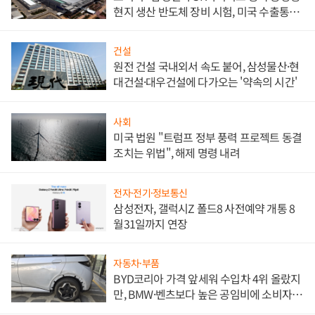
현지 생산 반도체 장비 시험, 미국 수출통제
대비"
건설
원전 건설 국내외서 속도 붙어, 삼성물산·현
대건설·대우건설에 다가오는 '약속의 시간'
사회
미국 법원 "트럼프 정부 풍력 프로젝트 동결
조치는 위법", 해제 명령 내려
전자·전기·정보통신
삼성전자, 갤럭시Z 폴드8 사전예약 개통 8
월31일까지 연장
자동차·부품
BYD코리아 가격 앞세워 수입차 4위 올랐지
만, BMW·벤츠보다 높은 공임비에 소비자
불만 폭발