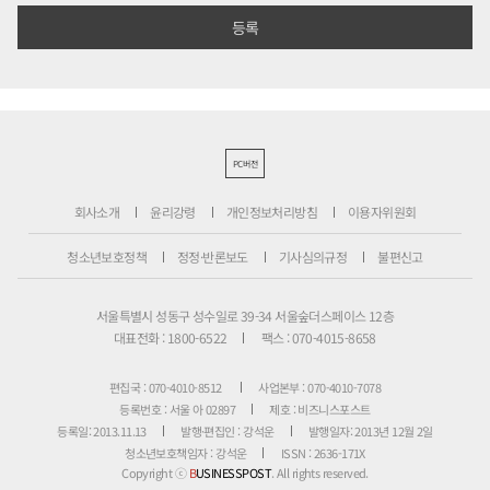
PC버전
회사소개
윤리강령
개인정보처리방침
이용자위원회
청소년보호정책
정정·반론보도
기사심의규정
불편신고
서울특별시 성동구 성수일로 39-34 서울숲더스페이스 12층
대표전화 : 1800-6522
팩스 : 070-4015-8658
편집국 : 070-4010-8512
사업본부 : 070-4010-7078
등록번호 : 서울 아 02897
제호 : 비즈니스포스트
등록일: 2013.11.13
발행·편집인 : 강석운
발행일자: 2013년 12월 2일
청소년보호책임자 : 강석운
ISSN : 2636-171X
Copyright ⓒ
B
USINESSPOST
. All rights reserved.