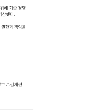
위해 기존 경영
격상했다.
든 권한과 책임을
창호 △김재련