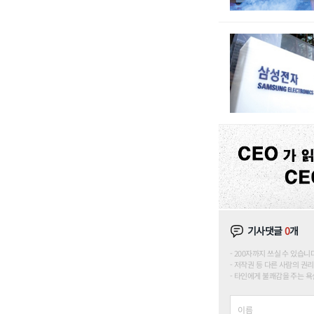
기사댓글
0
개
200자까지 쓰실 수 있습니다. (
저작권 등 다른 사람의 권리
타인에게 불쾌감을 주는 욕설