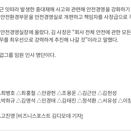
근 잇따라 발생한 중대재해 사고와 관련해 안전경영을 강화하기 
 안전환경부문을 안전경영실로 개편하고 책임자를 사장급으로 
안전경영실장에 올랐다. 김 사장은 “회사 전체 안전에 관한 모
무를 최우선으로 강력하게 추진해 나갈 것”이라고 말했다.
업그룹 임원 인사 명단이다.
△최병호 △최홍철 △안광헌 △조용운 △김근안 △김헌성
△박희규 △김명석 △민경태 △김태진 △정석환 △서유성 △이
△고진영 [비즈니스포스트 김디모데 기자]