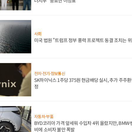
너지부 "중요한 이정표"
사회
미국 법원 "트럼프 정부 풍력 프로젝트 동결 조치는 위
전자·전기·정보통신
SK하이닉스 1주당 375원 현금배당 실시, 추가 주주환
정
자동차·부품
BYD코리아 가격 앞세워 수입차 4위 올랐지만, BMW
비에 소비자 불만 폭발