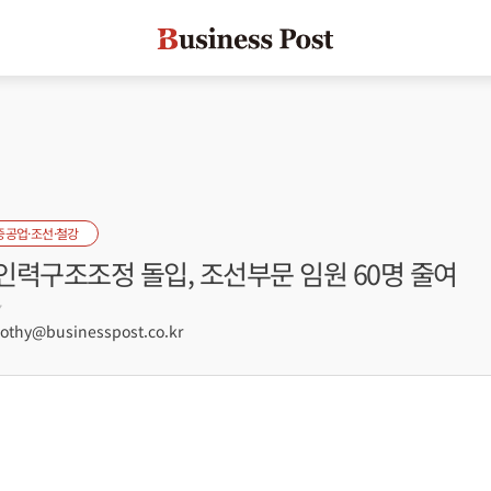
중공업·조선·철강
인력구조조정 돌입, 조선부문 임원 60명 줄여
7
hy@businesspost.co.kr