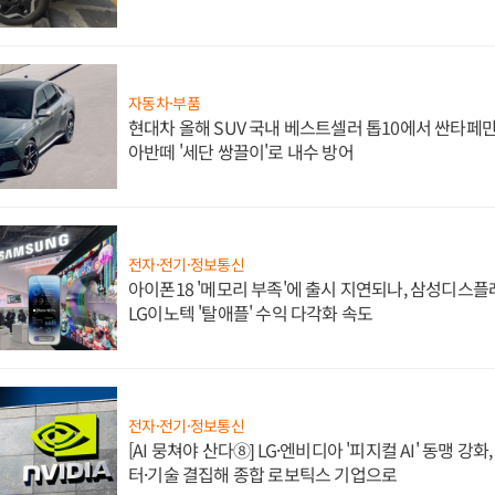
자동차·부품
현대차 올해 SUV 국내 베스트셀러 톱10에서 싼타페만
아반떼 '세단 쌍끌이'로 내수 방어
전자·전기·정보통신
아이폰18 '메모리 부족'에 출시 지연되나, 삼성디스
LG이노텍 '탈애플' 수익 다각화 속도
전자·전기·정보통신
[AI 뭉쳐야 산다⑧] LG·엔비디아 '피지컬 AI' 동맹 강
터·기술 결집해 종합 로보틱스 기업으로