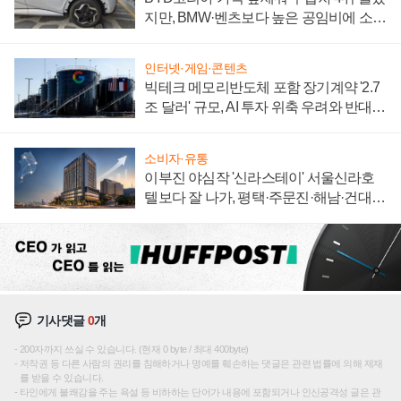
지만, BMW·벤츠보다 높은 공임비에 소비
자 불만 폭발
인터넷·게임·콘텐츠
빅테크 메모리반도체 포함 장기계약 '2.7
조 달러' 규모, AI 투자 위축 우려와 반대
신호
소비자·유통
이부진 야심작 '신라스테이' 서울신라호
텔보다 잘 나가, 평택·주문진·해남·건대로
성장판 더 넓힌다
기사댓글
0
개
200자까지 쓰실 수 있습니다. (현재 0 byte / 최대 400byte)
저작권 등 다른 사람의 권리를 침해하거나 명예를 훼손하는 댓글은 관련 법률에 의해 제재
를 받을 수 있습니다.
타인에게 불쾌감을 주는 욕설 등 비하하는 단어가 내용에 포함되거나 인신공격성 글은 관