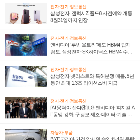
전자·전기·정보통신
삼성전자, 갤럭시Z 폴드8 사전예약 개통
8월31일까지 연장
전자·전기·정보통신
엔비디아 '루빈 울트라'에도 HBM4 탑재
검토, 삼성전자·SK하이닉스 HBM4 수율
에 주도권 갈린다
전자·전기·정보통신
삼성전자 넷리스트와 특허분쟁 매듭, 5년
동안 최대 1.3조 라이선스비 지급
전자·전기·정보통신
[AI 뭉쳐야 산다⑧] LG·엔비디아 '피지컬 A
I' 동맹 강화, 구광모 제조·데이터·기술 결
집해 종합 로보틱스 기업으로
자동차·부품
BYD코리아 가격 앞세워 수입차 4위 올랐