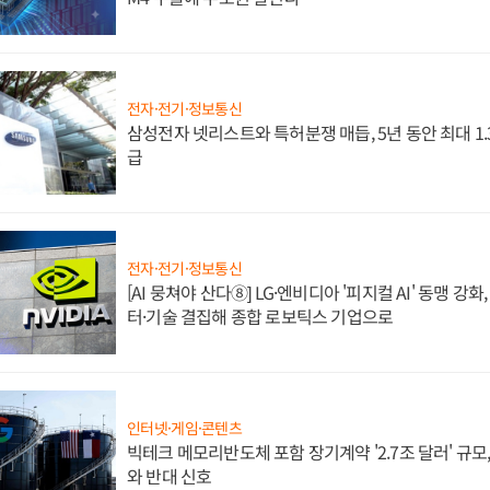
전자·전기·정보통신
삼성전자 넷리스트와 특허분쟁 매듭, 5년 동안 최대 1
급
전자·전기·정보통신
[AI 뭉쳐야 산다⑧] LG·엔비디아 '피지컬 AI' 동맹 강
터·기술 결집해 종합 로보틱스 기업으로
인터넷·게임·콘텐츠
빅테크 메모리반도체 포함 장기계약 '2.7조 달러' 규모,
와 반대 신호