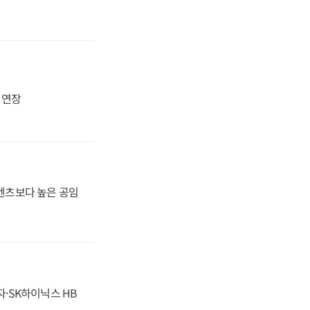
지 연장
·벤츠보다 높은 공임
자·SK하이닉스 HB