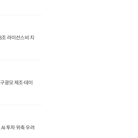
.3조 라이선스비 지
화, 구광모 제조·데이
 AI 투자 위축 우려