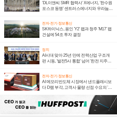
'DL이앤씨 SMR 협력사' X에너지, '한수원
포스코 동맹' 센트러스에너지와 우라늄
계약 체결
전자·전기·정보통신
SK하이닉스, 용인 'Y2' 팹과 청주 'M17' 팹
건설에 54조 투자 결정
정치
AI시대 맞아 25년 만에 전력산업 구조개
편 시동, '발전5사 통합' 넘어 '한전 지주사'
재편론도
전자·전기·정보통신
AI 메모리반도체 시장에서 낸드플래시보
다 D램 부각, 고객사 물량 선점 수요의 '우
선순위'