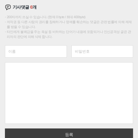
기사댓글
0
개
200자까지 쓰실 수 있습니다. (현재 0 byte / 최대 400byte)
저작권 등 다른 사람의 권리를 침해하거나 명예를 훼손하는 댓글은 관련 법률에 의해 제재
를 받을 수 있습니다.
타인에게 불쾌감을 주는 욕설 등 비하하는 단어가 내용에 포함되거나 인신공격성 글은 관
리자의 판단에 의해 삭제 합니다.