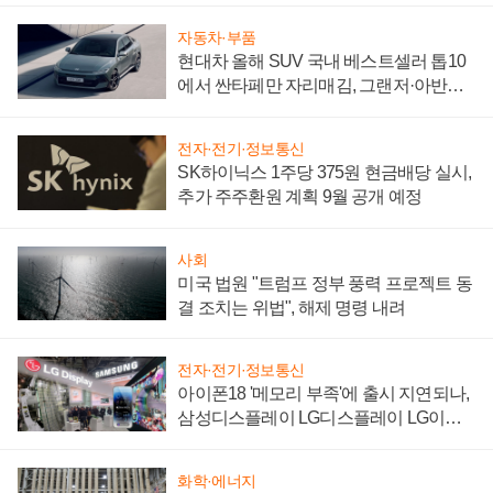
자동차·부품
현대차 올해 SUV 국내 베스트셀러 톱10
에서 싼타페만 자리매김, 그랜저·아반떼
'세단 쌍끌이'로 내수 방어
전자·전기·정보통신
SK하이닉스 1주당 375원 현금배당 실시,
추가 주주환원 계획 9월 공개 예정
사회
미국 법원 "트럼프 정부 풍력 프로젝트 동
결 조치는 위법", 해제 명령 내려
전자·전기·정보통신
아이폰18 '메모리 부족'에 출시 지연되나,
삼성디스플레이 LG디스플레이 LG이노
텍 '탈애플' 수익 다각화 속도
화학·에너지