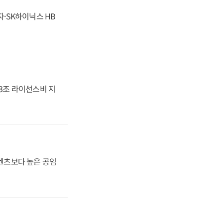
자·SK하이닉스 HB
.3조 라이선스비 지
·벤츠보다 높은 공임