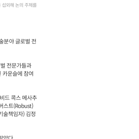
를 섭외해 논의 주제를
술분야 글로벌 전
로벌 전문가들과
션 카운슬에 참여
이비드 콕스 메사추
스트(Robust)
고기술책임자) 김정
맡았다.