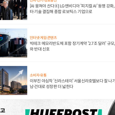
[AI 뭉쳐야 산다⑧] LG·엔비디아 '피지컬 AI' 동맹 강
터·기술 결집해 종합 로보틱스 기업으로
인터넷·게임·콘텐츠
빅테크 메모리반도체 포함 장기계약 '2.7조 달러' 규모,
와 반대 신호
소비자·유통
이부진 야심작 '신라스테이' 서울신라호텔보다 잘 나가
남·건대로 성장판 더 넓힌다