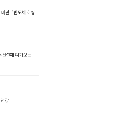
비판, "반도체 호황
대우건설에 다가오는
지 연장