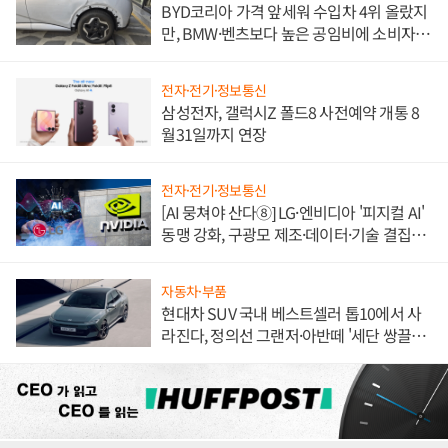
BYD코리아 가격 앞세워 수입차 4위 올랐지
만, BMW·벤츠보다 높은 공임비에 소비자
불만 폭발
전자·전기·정보통신
삼성전자, 갤럭시Z 폴드8 사전예약 개통 8
월31일까지 연장
전자·전기·정보통신
[AI 뭉쳐야 산다⑧] LG·엔비디아 '피지컬 AI'
동맹 강화, 구광모 제조·데이터·기술 결집
해 종합 로보틱스 기업으로
자동차·부품
현대차 SUV 국내 베스트셀러 톱10에서 사
라진다, 정의선 그랜저·아반떼 '세단 쌍끌
이'로 내수 방어