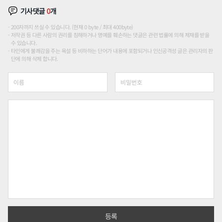
기사댓글
0
개
200자까지 쓰실 수 있습니다. (현재 0 byte / 최대 400byte)
저작권 등 다른 사람의 권리를 침해하거나 명예를 훼손하는 댓글은 관련 법률에 의해 제재를 받을
수 있습니다.
타인에게 불쾌감을 주는 욕설 등 비하하는 단어가 내용에 포함되거나 인신공격성 글은 관리자의 판
단에 의해 삭제 합니다.