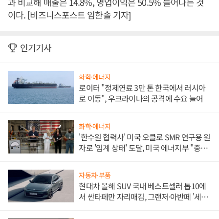
과 비교해 매출은 14.8%, 영업이익은 50.5% 늘어나는 것
이다. [비즈니스포스트 임한솔 기자]
인기기사
화학·에너지
로이터 "정제연료 3만 톤 한국에서 러시아
로 이동", 우크라이나의 공격에 수요 늘어
화학·에너지
'한수원 협력사' 미국 오클로 SMR 연구용 원
자로 '임계 상태' 도달, 미국 에너지부 "중요
한 이정표"
자동차·부품
현대차 올해 SUV 국내 베스트셀러 톱10에
서 싼타페만 자리매김, 그랜저·아반떼 '세단
쌍끌이'로 내수 방어