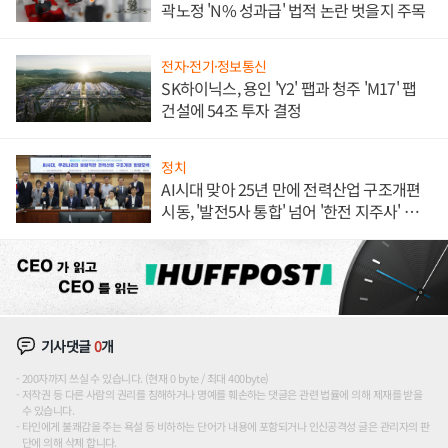
곽노정 'N% 성과급' 법적 논란 벗을지 주목
전자·전기·정보통신
SK하이닉스, 용인 'Y2' 팹과 청주 'M17' 팹
건설에 54조 투자 결정
정치
AI시대 맞아 25년 만에 전력산업 구조개편
시동, '발전5사 통합' 넘어 '한전 지주사' 재편
론도
기사댓글
0
개
200자까지 쓰실 수 있습니다. (현재 0 byte / 최대 400byte)
저작권 등 다른 사람의 권리를 침해하거나 명예를 훼손하는 댓글은 관련 법률에 의해 제재를 받을
수 있습니다.
타인에게 불쾌감을 주는 욕설 등 비하하는 단어가 내용에 포함되거나 인신공격성 글은 관리자의 판
단에 의해 삭제 합니다.