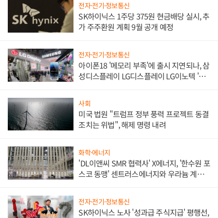
전자·전기·정보통신
SK하이닉스 1주당 375원 현금배당 실시, 추
가 주주환원 계획 9월 공개 예정
전자·전기·정보통신
아이폰18 '메모리 부족'에 출시 지연되나, 삼
성디스플레이 LG디스플레이 LG이노텍 '탈
애플' 수익 다각화 속도
사회
미국 법원 "트럼프 정부 풍력 프로젝트 동결
조치는 위법", 해제 명령 내려
화학·에너지
'DL이앤씨 SMR 협력사' X에너지, '한수원 포
스코 동맹' 센트러스에너지와 우라늄 계약
체결
전자·전기·정보통신
SK하이닉스 노사 '성과급 주식지급' 평행선,