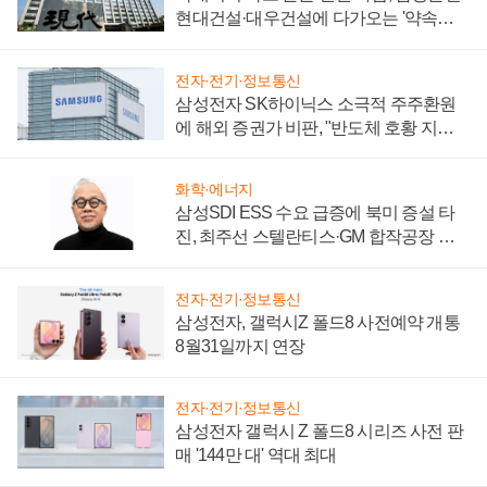
현대건설·대우건설에 다가오는 '약속의
시간'
전자·전기·정보통신
삼성전자 SK하이닉스 소극적 주주환원
에 해외 증권가 비판, "반도체 호황 지속
성 의문"
화학·에너지
삼성SDI ESS 수요 급증에 북미 증설 타
진, 최주선 스텔란티스·GM 합작공장 건
설 재추진하나
전자·전기·정보통신
삼성전자, 갤럭시Z 폴드8 사전예약 개통
8월31일까지 연장
전자·전기·정보통신
삼성전자 갤럭시 Z 폴드8 시리즈 사전 판
매 '144만 대' 역대 최대