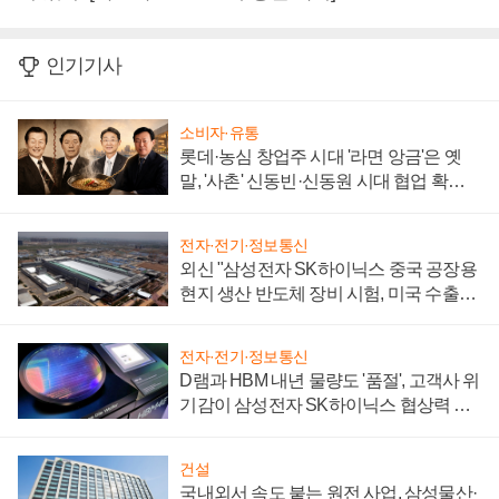
인기기사
소비자·유통
롯데·농심 창업주 시대 '라면 앙금'은 옛
말, '사촌' 신동빈·신동원 시대 협업 확대
일로
전자·전기·정보통신
외신 "삼성전자 SK하이닉스 중국 공장용
현지 생산 반도체 장비 시험, 미국 수출통
제 대비"
전자·전기·정보통신
D램과 HBM 내년 물량도 '품절', 고객사 위
기감이 삼성전자 SK하이닉스 협상력 더
키워
건설
국내외서 속도 붙는 원전 사업, 삼성물산·