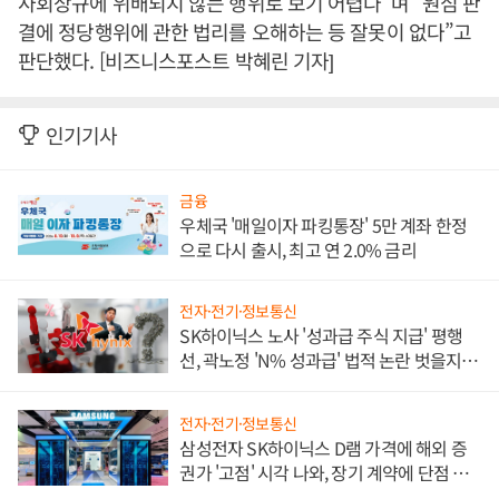
사회상규에 위배되지 않는 행위로 보기 어렵다”며 “원심 판
결에 정당행위에 관한 법리를 오해하는 등 잘못이 없다”고
판단했다. [비즈니스포스트 박혜린 기자]
인기기사
금융
우체국 '매일이자 파킹통장' 5만 계좌 한정
으로 다시 출시, 최고 연 2.0% 금리
전자·전기·정보통신
SK하이닉스 노사 '성과급 주식 지급' 평행
선, 곽노정 'N% 성과급' 법적 논란 벗을지 주
목
전자·전기·정보통신
삼성전자 SK하이닉스 D램 가격에 해외 증
권가 '고점' 시각 나와, 장기 계약에 단점 부
각