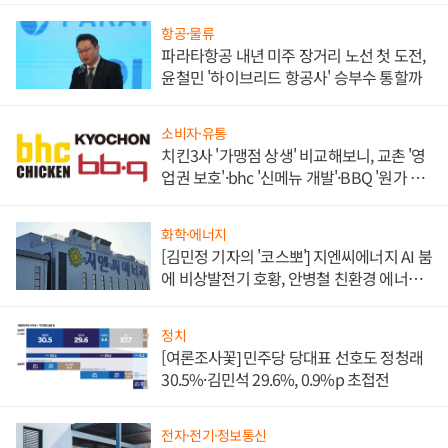
항공·물류
파라타항공 내년 미주 장거리 노선 첫 도전,
윤철민 '하이브리드 항공사' 승부수 통할까
소비자·유통
치킨3사 '가맹점 상생' 비교해보니, 교촌 '영
업권 보호'·bhc '신메뉴 개발'·BBQ '원가 부
담'
화학·에너지
[김민정 기자의 '코스뽀'] 지엔씨에너지 AI 붐
에 비상발전기 호황, 안병철 친환경 에너지
발전전문기업 향한다
정치
[여론조사꽃] 민주당 당대표 선호도 정청래
30.5%·김민석 29.6%, 0.9%p 초접전
전자·전기·정보통신