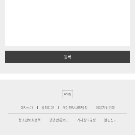
PC버전
회사소개
윤리강령
개인정보처리방침
이용자위원회
청소년보호정책
정정·반론보도
기사심의규정
불편신고