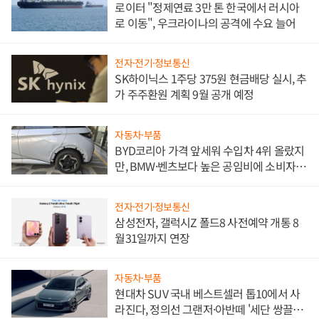
로이터 "정제연료 3만 톤 한국에서 러시아
로 이동", 우크라이나의 공격에 수요 늘어
전자·전기·정보통신
SK하이닉스 1주당 375원 현금배당 실시, 추
가 주주환원 계획 9월 공개 예정
자동차·부품
BYD코리아 가격 앞세워 수입차 4위 올랐지
만, BMW·벤츠보다 높은 공임비에 소비자
불만 폭발
전자·전기·정보통신
삼성전자, 갤럭시Z 폴드8 사전예약 개통 8
월31일까지 연장
자동차·부품
현대차 SUV 국내 베스트셀러 톱10에서 사
라진다, 정의선 그랜저·아반떼 '세단 쌍끌