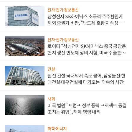
전자·전기·정보통신
삼성전자 SK하이닉스 소극적 주주환원에
해외 증권가 비판, "반도체 호황 지속성 의
문"
전자·전기·정보통신
로이터 "삼성전자 SK하이닉스 중국 공장용
현지 생산 반도체 장비 시험, 미국 수출통제
대비"
건설
원전 건설 국내외서 속도 붙어, 삼성물산·현
대건설·대우건설에 다가오는 '약속의 시간'
사회
미국 법원 "트럼프 정부 풍력 프로젝트 동결
조치는 위법", 해제 명령 내려
화학·에너지