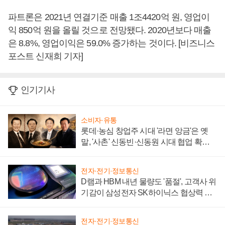
파트론은 2021년 연결기준 매출 1조4420억 원, 영업이
익 850억 원을 올릴 것으로 전망됐다. 2020년보다 매출
은 8.8%, 영업이익은 59.0% 증가하는 것이다. [비즈니스
포스트 신재희 기자]
인기기사
소비자·유통
롯데·농심 창업주 시대 '라면 앙금'은 옛
말, '사촌' 신동빈·신동원 시대 협업 확대
일로
전자·전기·정보통신
D램과 HBM 내년 물량도 '품절', 고객사 위
기감이 삼성전자 SK하이닉스 협상력 더
키워
전자·전기·정보통신