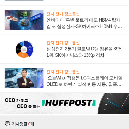
전자·전기·정보통신
엔비디아 '루빈 울트라'에도 HBM4 탑재
검토, 삼성전자·SK하이닉스 HBM4 수율
에 주도권 갈린다
전자·전기·정보통신
삼성전자 2분기 글로벌 D램 점유율 39%
1위, SK하이닉스와 13%p 격차
전자·전기·정보통신
[오늘Who] 정철동 LG디스플레이 모바일
OLED로 하반기 실적 반등 시동, '칩플레
이션'에 가격 인하 압박은 부담
기사댓글
0
개