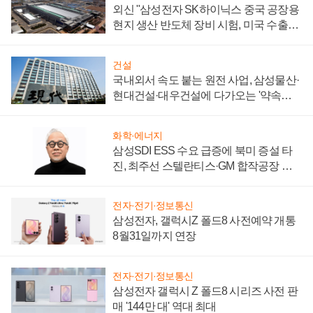
외신 "삼성전자 SK하이닉스 중국 공장용
현지 생산 반도체 장비 시험, 미국 수출통
제 대비"
건설
국내외서 속도 붙는 원전 사업, 삼성물산·
현대건설·대우건설에 다가오는 '약속의
시간'
화학·에너지
삼성SDI ESS 수요 급증에 북미 증설 타
진, 최주선 스텔란티스·GM 합작공장 건
설 재추진하나
전자·전기·정보통신
삼성전자, 갤럭시Z 폴드8 사전예약 개통
8월31일까지 연장
전자·전기·정보통신
삼성전자 갤럭시 Z 폴드8 시리즈 사전 판
매 '144만 대' 역대 최대