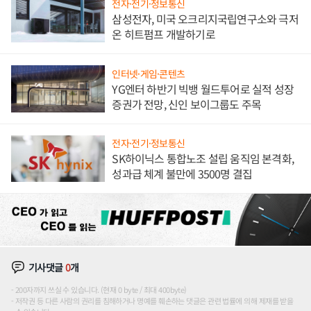
전자·전기·정보통신
삼성전자, 미국 오크리지국립연구소와 극저
온 히트펌프 개발하기로
인터넷·게임·콘텐츠
YG엔터 하반기 빅뱅 월드투어로 실적 성장
증권가 전망, 신인 보이그룹도 주목
전자·전기·정보통신
SK하이닉스 통합노조 설립 움직임 본격화,
성과급 체계 불만에 3500명 결집
기사댓글
0
개
200자까지 쓰실 수 있습니다. (현재 0 byte / 최대 400byte)
저작권 등 다른 사람의 권리를 침해하거나 명예를 훼손하는 댓글은 관련 법률에 의해 제재를 받을