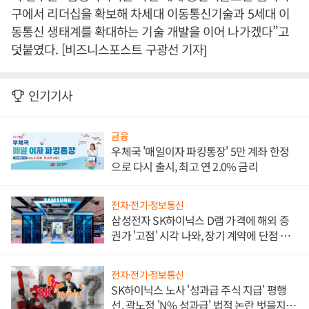
구에서 리더십을 확보해 차세대 이동통신기술과 5세대 이
동통신 생태계를 확대하는 기술 개발을 이어 나가겠다”고
덧붙였다. [비즈니스포스트 구광선 기자]
인기기사
금융
우체국 '매일이자 파킹통장' 5만 계좌 한정
으로 다시 출시, 최고 연 2.0% 금리
전자·전기·정보통신
삼성전자 SK하이닉스 D램 가격에 해외 증
권가 '고점' 시각 나와, 장기 계약에 단점 부
각
전자·전기·정보통신
SK하이닉스 노사 '성과급 주식 지급' 평행
선, 곽노정 'N% 성과급' 법적 논란 벗을지 주