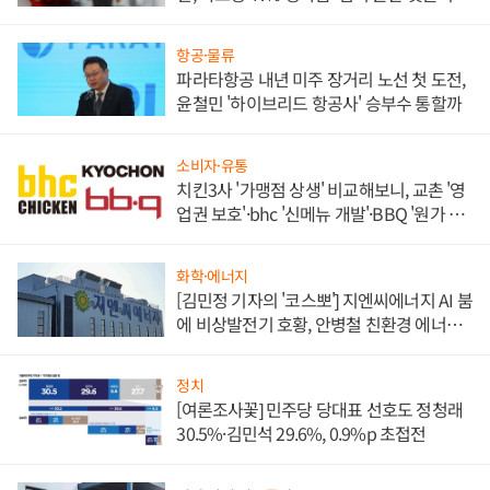
목
항공·물류
파라타항공 내년 미주 장거리 노선 첫 도전,
윤철민 '하이브리드 항공사' 승부수 통할까
소비자·유통
치킨3사 '가맹점 상생' 비교해보니, 교촌 '영
업권 보호'·bhc '신메뉴 개발'·BBQ '원가 부
담'
화학·에너지
[김민정 기자의 '코스뽀'] 지엔씨에너지 AI 붐
에 비상발전기 호황, 안병철 친환경 에너지
발전전문기업 향한다
정치
[여론조사꽃] 민주당 당대표 선호도 정청래
30.5%·김민석 29.6%, 0.9%p 초접전