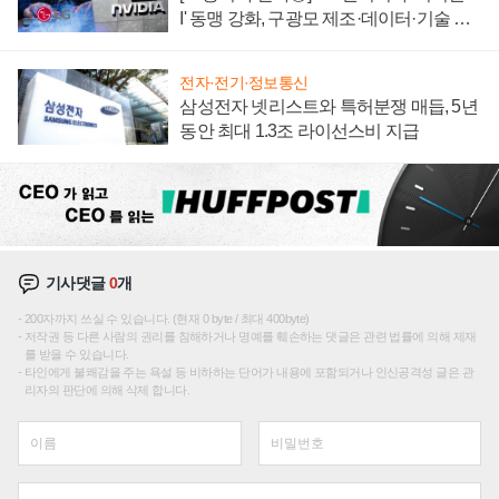
I' 동맹 강화, 구광모 제조·데이터·기술 결
집해 종합 로보틱스 기업으로
전자·전기·정보통신
삼성전자 넷리스트와 특허분쟁 매듭, 5년
동안 최대 1.3조 라이선스비 지급
기사댓글
0
개
200자까지 쓰실 수 있습니다. (현재 0 byte / 최대 400byte)
저작권 등 다른 사람의 권리를 침해하거나 명예를 훼손하는 댓글은 관련 법률에 의해 제재
를 받을 수 있습니다.
타인에게 불쾌감을 주는 욕설 등 비하하는 단어가 내용에 포함되거나 인신공격성 글은 관
리자의 판단에 의해 삭제 합니다.