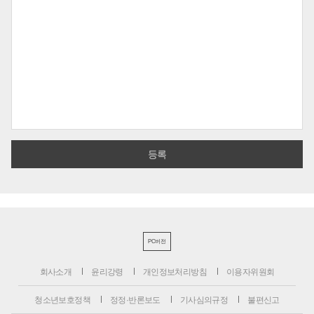
PC버전
회사소개
윤리강령
개인정보처리방침
이용자위원회
청소년보호정책
정정·반론보도
기사심의규정
불편신고