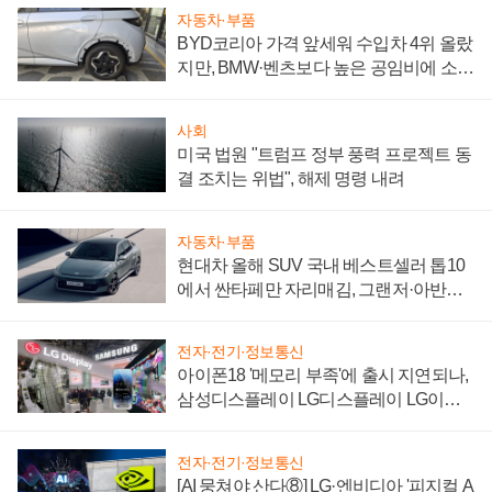
자동차·부품
BYD코리아 가격 앞세워 수입차 4위 올랐
지만, BMW·벤츠보다 높은 공임비에 소비
자 불만 폭발
사회
미국 법원 "트럼프 정부 풍력 프로젝트 동
결 조치는 위법", 해제 명령 내려
자동차·부품
현대차 올해 SUV 국내 베스트셀러 톱10
에서 싼타페만 자리매김, 그랜저·아반떼
'세단 쌍끌이'로 내수 방어
전자·전기·정보통신
아이폰18 '메모리 부족'에 출시 지연되나,
삼성디스플레이 LG디스플레이 LG이노
텍 '탈애플' 수익 다각화 속도
전자·전기·정보통신
[AI 뭉쳐야 산다⑧] LG·엔비디아 '피지컬 A