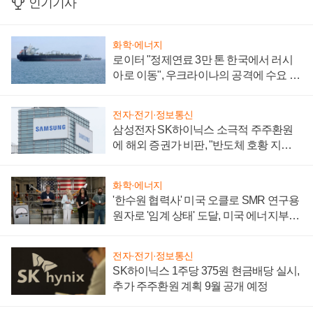
인기기사
화학·에너지
로이터 "정제연료 3만 톤 한국에서 러시
아로 이동", 우크라이나의 공격에 수요 늘
어
전자·전기·정보통신
삼성전자 SK하이닉스 소극적 주주환원
에 해외 증권가 비판, "반도체 호황 지속
성 의문"
화학·에너지
'한수원 협력사' 미국 오클로 SMR 연구용
원자로 '임계 상태' 도달, 미국 에너지부
"중요한 이정표"
전자·전기·정보통신
SK하이닉스 1주당 375원 현금배당 실시,
추가 주주환원 계획 9월 공개 예정