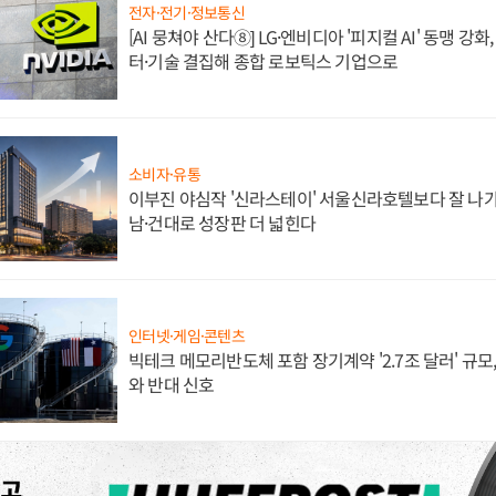
전자·전기·정보통신
[AI 뭉쳐야 산다⑧] LG·엔비디아 '피지컬 AI' 동맹 강
터·기술 결집해 종합 로보틱스 기업으로
소비자·유통
이부진 야심작 '신라스테이' 서울신라호텔보다 잘 나가
남·건대로 성장판 더 넓힌다
인터넷·게임·콘텐츠
빅테크 메모리반도체 포함 장기계약 '2.7조 달러' 규모,
와 반대 신호