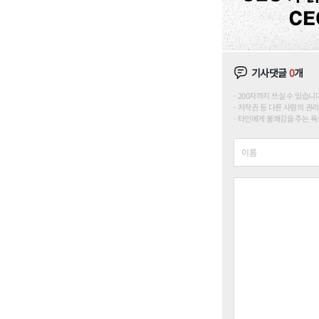
기사댓글
0
개
200자까지 쓰실 수 있습니다. (
저작권 등 다른 사람의 권리
타인에게 불쾌감을 주는 욕설