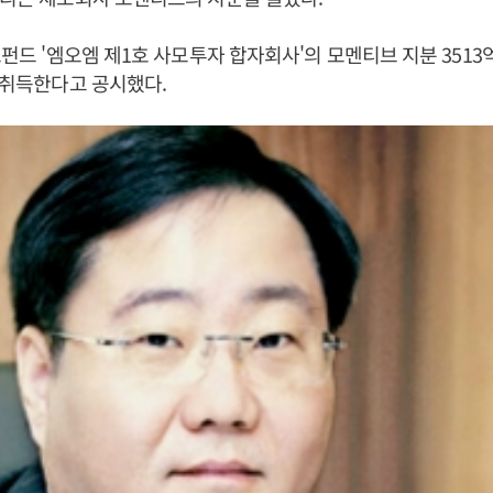
모펀드 '엠오엠 제1호 사모투자 합자회사'의 모멘티브 지분 3513억
에 취득한다고 공시했다.