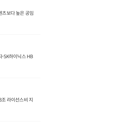
·벤츠보다 높은 공임
자·SK하이닉스 HB
.3조 라이선스비 지